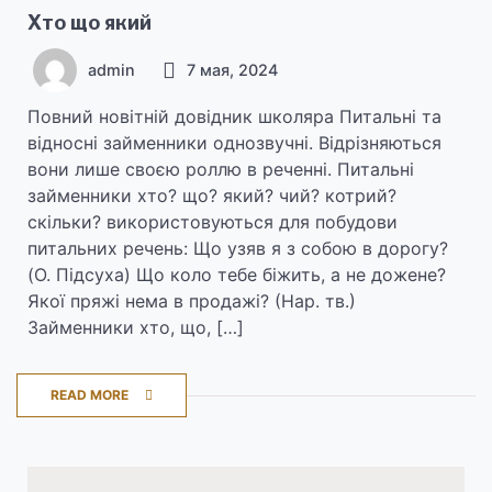
Хто що який
admin
7 мая, 2024
Повний новітній довідник школяра Питальні та
відносні займенники однозвучні. Відрізняються
вони лише своєю роллю в реченні. Питальні
займенники хто? що? який? чий? котрий?
скільки? використовуються для побудови
питальних речень: Що узяв я з собою в дорогу?
(О. Підсуха) Що коло тебе біжить, а не дожене?
Якої пряжі нема в продажі? (Нар. тв.)
Займенники хто, що, […]
READ MORE