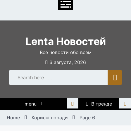
Skip
to
content
Lenta Новостей
Все новости обо всем
6 августа, 2026
menu
В тренде
Home
Корисні поради
Page 6