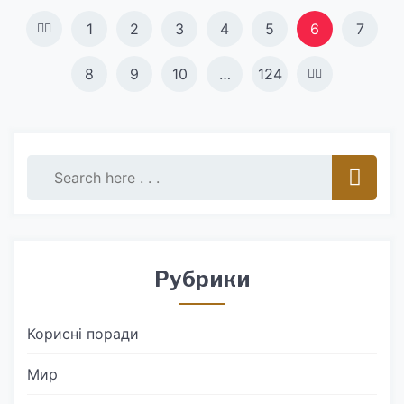
Навигация
1
2
3
4
5
6
7
по
8
9
10
…
124
записям
Рубрики
Корисні поради
Мир