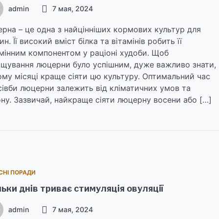
admin
7 мая, 2024
рна – це одна з найцінніших кормових культур для
ин. Її високий вміст білка та вітамінів робить її
мінним компонентом у раціоні худоби. Щоб
щування люцерни було успішним, дуже важливо знати,
ому місяці краще сіяти цю культуру. Оптимальний час
сівби люцерни залежить від кліматичних умов та
ону. Зазвичай, найкраще сіяти люцерну восени або […]
СНІ ПОРАДИ
льки днів триває стимуляція овуляції
admin
7 мая, 2024