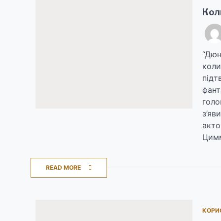
Кол
“Дюн
коли
підт
фант
голо
з’яв
акто
Цимм
READ MORE
КОРИ