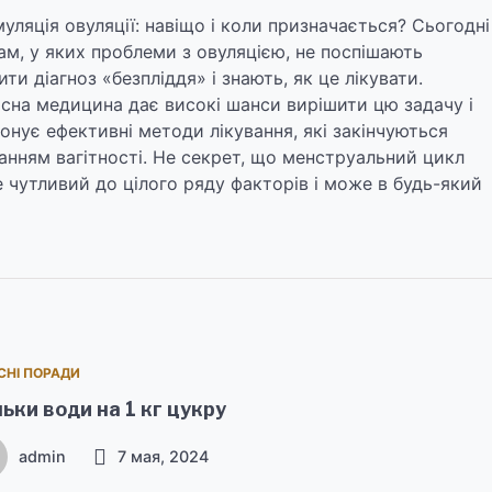
уляція овуляції: навіщо і коли призначається? Сьогодні
ам, у яких проблеми з овуляцією, не поспішають
ити діагноз «безпліддя» і знають, як це лікувати.
сна медицина дає високі шанси вирішити цю задачу і
онує ефективні методи лікування, які закінчуються
анням вагітності. Не секрет, що менструальний цикл
 чутливий до цілого ряду факторів і може в будь-який
СНІ ПОРАДИ
ьки води на 1 кг цукру
admin
7 мая, 2024