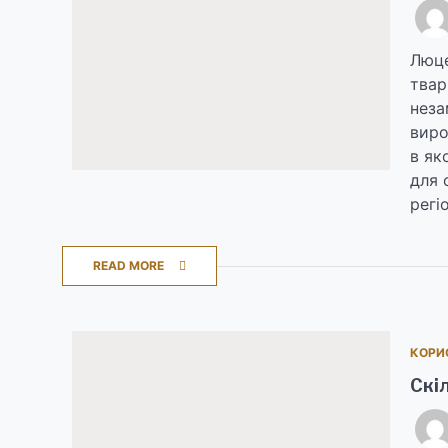
Люце
твар
неза
виро
в як
для 
регі
READ MORE
КОРИ
Скі