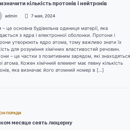
изначити кількість протонів і нейтронів
admin
7 мая, 2024
 – це основна будівельна одиниця матерії, яка
дається з ядра і електронної оболонки. Протони і
рони утворюють ядро атома, тому важливо знати їх
кість для розуміння хімічних властивостей речовин.
они – це частки з позитивним зарядом, які знаходятьс
рі атома. Кожен хімічний елемент має певну кількість
онів, яка визначає його атомний номер в […]
СНІ ПОРАДИ
аком месяце сеять люцерну