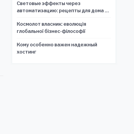
Световые эффекты через
автоматизацию: рецепты для дома и
офиса
Космолот власник: еволюція
глобальної бізнес-філософії
Кому особенно важен надежный
хостинг