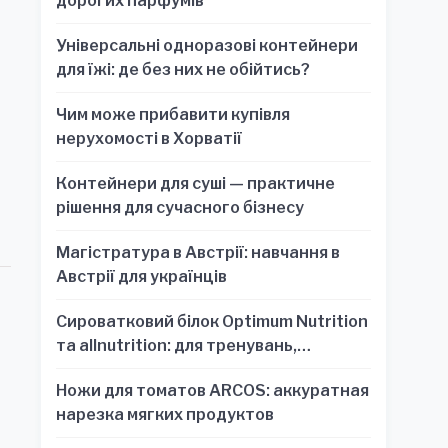
дорогих парфумів
Універсальні одноразові контейнери
для їжі: де без них не обійтись?
Чим може прибавити купівля
нерухомості в Хорватії
Контейнери для суші — практичне
рішення для сучасного бізнесу
Магістратура в Австрії: навчання в
Австрії для українців
Сироватковий білок Optimum Nutrition
та allnutrition: для тренувань,
відновлення та зручності
Ножи для томатов ARCOS: аккуратная
нарезка мягких продуктов