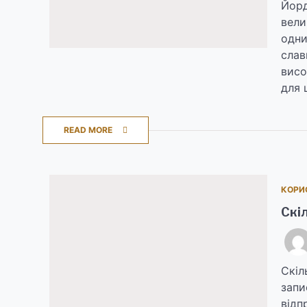
Йорд
вели
одни
слав
висо
для 
READ MORE
КОРИ
Скі
Скіл
запи
відп