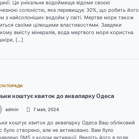
анії. Це унікальне водоймище відоме своєю
чезною солоністю, яка перевищує 30%, що робить його
м з найсолоніших водойм у світі. Мертве море також
иться своїми цілющими властивостями. Завдяки
кому вмісту мінералів, вода мертвого моря користна
шкіри, […]
СНІ ПОРАДИ
льки коштує квиток до аквапарку Одеса
admin
7 мая, 2024
ьки коштує квиток до аквапарку Одеса Ваш обліковий
с було створено, але не активовано. Вам було
равлено SMS з кодом активації. Введіть його в поле