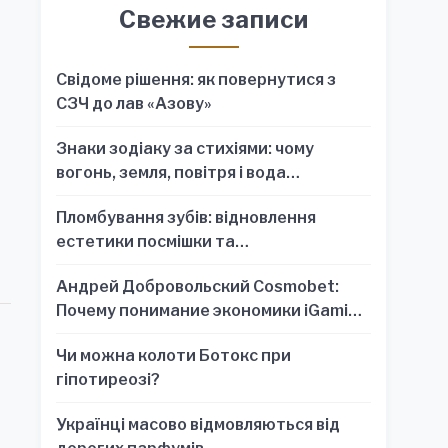
Свежие записи
Свідоме рішення: як повернутися з
СЗЧ до лав «Азову»
Знаки зодіаку за стихіями: чому
вогонь, земля, повітря і вода
я
пояснюють характер краще, ніж один
Пломбування зубів: відновлення
знак
естетики посмішки та
функціональності зубного ряду
Андрей Добровольский Cosmobet:
Почему понимание экономики iGaming
обязательно для стратегических
Чи можна колоти Ботокс при
решений
гіпотиреозі?
Українці масово відмовляються від