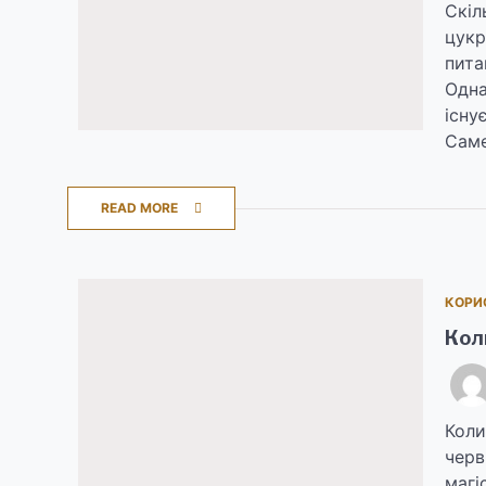
Скіл
цукр
пита
Одна
існу
Саме
READ MORE
КОРИ
Кол
Коли
черв
магі