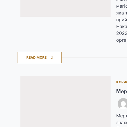
магі
яка 
прий
Нака
2022
орга
READ MORE
КОРИ
Мер
Мерт
знах