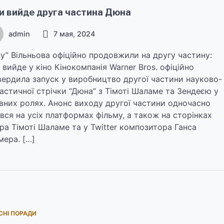
и вийде друга частина Дюна
admin
7 мая, 2024
у” Вільньова офіційно продовжили на другу частину:
 вийде у кіно Кінокомпанія Warner Bros. офіційно
вердила запуск у виробництво другої частини науково-
астичної стрічки “Дюна” з Тімоті Шаламе та Зендеєю у
вних ролях. Анонс виходу другої частини одночасно
ився на усіх платформах фільму, а також на сторінках
ра Тімоті Шаламе та у Twitter композитора Ганса
ера. […]
СНІ ПОРАДИ