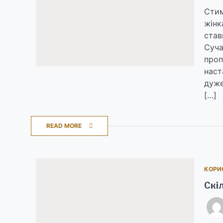
Стим
жінк
став
Суча
проп
наст
дуже
[…]
READ MORE
КОРИ
Скіл