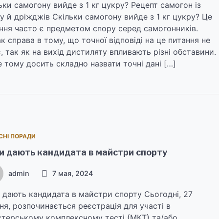
ьки самогону вийде з 1 кг цукру? Рецепт самогон із
у й дріжджів Скільки самогону вийде з 1 кг цукру? Це
ння часто є предметом спору серед самогонників.
к справа в тому, що точної відповіді на це питання не
є, так як на вихід дистиляту впливають різні обставини.
 тому досить складно назвати точні дані […]
СНІ ПОРАДИ
и дають кандидата в майстри спорту
admin
7 мая, 2024
 дають кандидата в майстри спорту Сьогодні, 27
ня, розпочинається реєстрація для участі в
стерському комплексному тесті (МКТ) та/або