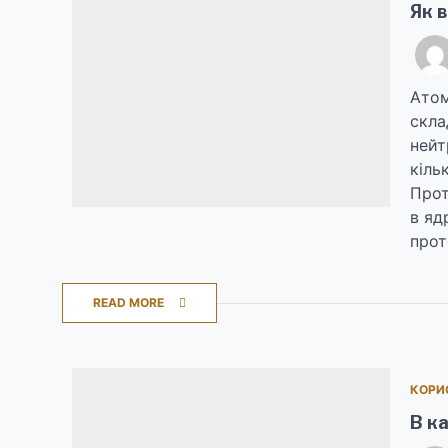
Як в
Атом
скла
нейт
кіль
Прот
в яд
прот
READ MORE
КОРИ
В к