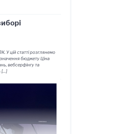
виборі
. У цій статті розглянемо
Визначення бюджету Ціна
нь, вебсерфінгу та
 […]