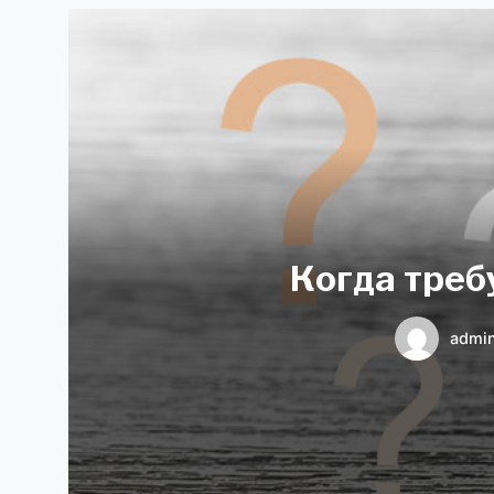
Когда треб
admi