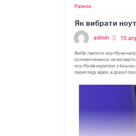
Разное
Як вибрати ноут
admin
15 ап
Вибір гарного ноутбука напр
основні нюанси, на які варт
ноутбуків корелює з їхньою 
перегляду відео, а дорогі п