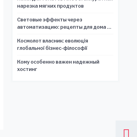
нарезка мягких продуктов
Световые эффекты через
автоматизацию: рецепты для дома и
офиса
Космолот власник: еволюція
глобальної бізнес-філософії
Кому особенно важен надежный
хостинг