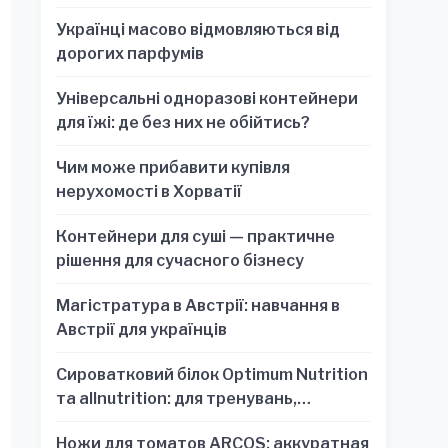
Українці масово відмовляються від
дорогих парфумів
Універсальні одноразові контейнери
для їжі: де без них не обійтись?
Чим може прибавити купівля
нерухомості в Хорватії
Контейнери для суші — практичне
рішення для сучасного бізнесу
Магістратура в Австрії: навчання в
Австрії для українців
Сироватковий білок Optimum Nutrition
та allnutrition: для тренувань,
відновлення та зручності
Ножи для томатов ARCOS: аккуратная