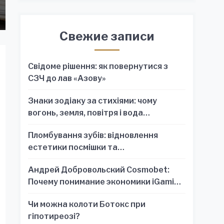
Свежие записи
Свідоме рішення: як повернутися з
СЗЧ до лав «Азову»
Знаки зодіаку за стихіями: чому
вогонь, земля, повітря і вода
пояснюють характер краще, ніж один
Пломбування зубів: відновлення
знак
естетики посмішки та
функціональності зубного ряду
Андрей Добровольский Cosmobet:
Почему понимание экономики iGaming
обязательно для стратегических
Чи можна колоти Ботокс при
решений
гіпотиреозі?