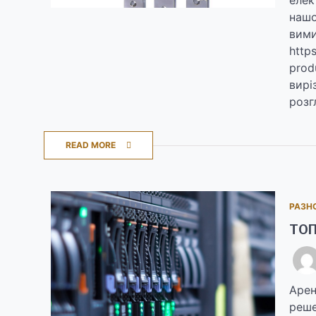
нашо
вими
http
prod
вирі
розг
READ MORE
РАЗН
ТОП
Арен
реше