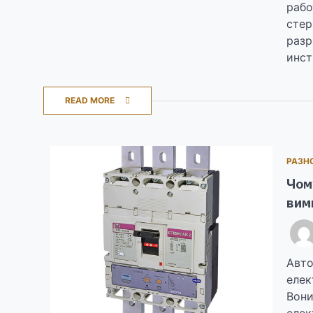
рабо
стер
разр
инст
READ MORE
РАЗН
Чом
вим
Авто
елек
Вони
елек