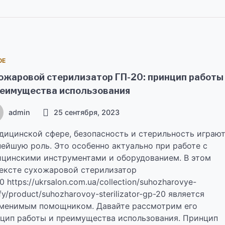
ОЕ
ожаровой стерилизатор ГП-20: принцип работы
реимущества использования
admin
25 сентября, 2023
дицинской сфере, безопасность и стерильность играю
ейшую роль. Это особенно актуально при работе с
цинскими инструментами и оборудованием. В этом
ексте сухожаровой стерилизатор
0 https://ukrsalon.com.ua/collection/suhozharovye-
fy/product/suhozharovoy-sterilizator-gp-20 является
менимым помощником. Давайте рассмотрим его
цип работы и преимущества использования. Принцип