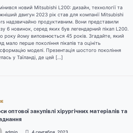
мінився новий Mitsubishi L200: дизайн, технології та
жніший двигун 2023 рік став для компанії Mitsubishi
rs надзвичайно продуктивним. Вони представили
зу 6 новинок, серед яких був легендарний пікап L200.
о року йому виповнюється 45 років. Згадайте, який
яд мало перше покоління пікапів та оцініть
сформацію моделі. Презентація шостого покоління
улась у Таїланді, де цей […]
ОЕ
си оптової закупівлі хірургічних матеріалів та
аднання
admin
4 сентября, 2023