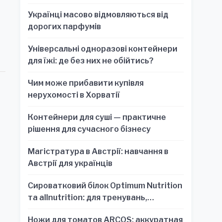
Українці масово відмовляються від
дорогих парфумів
Універсальні одноразові контейнери
для їжі: де без них не обійтись?
Чим може прибавити купівля
нерухомості в Хорватії
Контейнери для суші — практичне
рішення для сучасного бізнесу
Магістратура в Австрії: навчання в
Австрії для українців
Сироватковий білок Optimum Nutrition
та allnutrition: для тренувань,
відновлення та зручності
Ножи для томатов ARCOS: аккуратная