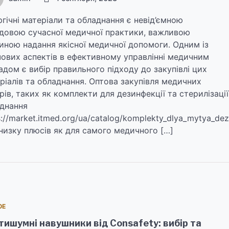
ргічні матеріали та обладнання є невід’ємною
довою сучасної медичної практики, важливою
иною надання якісної медичної допомоги. Одним із
ових аспектів в ефективному управлінні медичним
адом є вибір правильного підходу до закупівлі цих
ріалів та обладнання. Оптова закупівля медичних
рів, таких як комплекти для дезинфекції та стерилізації
днання
s://market.itmed.org/ua/catalog/komplekty_dlya_mytya_dezin
низку плюсів як для самого медичного […]
ОЕ
тишумні навушники від Consafety: вибір та