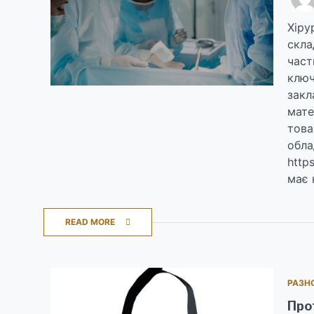
Хіру
скла
част
ключ
закл
мате
това
обла
http
має 
READ MORE
РАЗН
Про