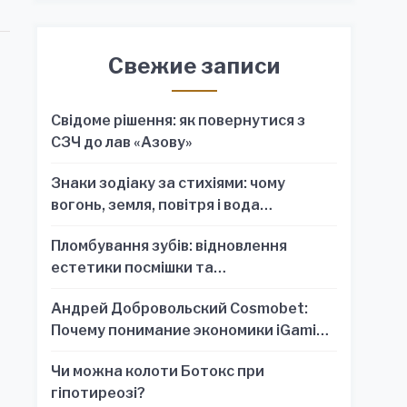
Свежие записи
Свідоме рішення: як повернутися з
СЗЧ до лав «Азову»
Знаки зодіаку за стихіями: чому
вогонь, земля, повітря і вода
пояснюють характер краще, ніж один
т
Пломбування зубів: відновлення
знак
естетики посмішки та
функціональності зубного ряду
Андрей Добровольский Cosmobet:
Почему понимание экономики iGaming
обязательно для стратегических
Чи можна колоти Ботокс при
решений
гіпотиреозі?