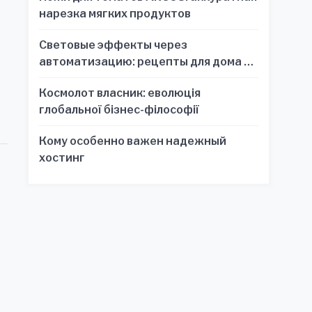
нарезка мягких продуктов
Световые эффекты через
автоматизацию: рецепты для дома и
офиса
Космолот власник: еволюція
глобальної бізнес-філософії
Кому особенно важен надежный
хостинг