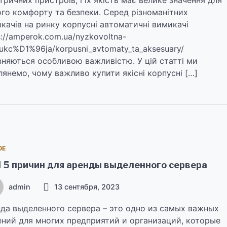
го комфорту та безпеки. Серед різноманітних
качів на ринку корпусні автоматичні вимикачі
s://amperok.com.ua/nyzkovoltna-
ukc%D1%96ja/korpusni_avtomaty_ta_aksesuary/
зняються особливою важливістю. У цій статті ми
лянемо, чому важливо купити якісні корпусні […]
ОЕ
 5 причин для аренды выделенного сервера
admin
13 сентября, 2023
да выделенного сервера – это одно из самых важных
ний для многих предприятий и организаций, которые