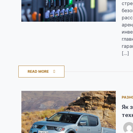
стре
безо
расс
арен
инве
глав
гара
[…]
READ MORE
РАЗН
Як з
тех