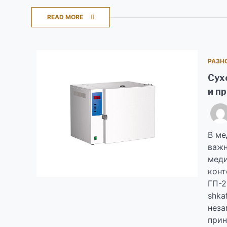
READ MORE
РАЗН
Сух
и п
В ме
важн
меди
конт
ГП-2
shka
неза
прин