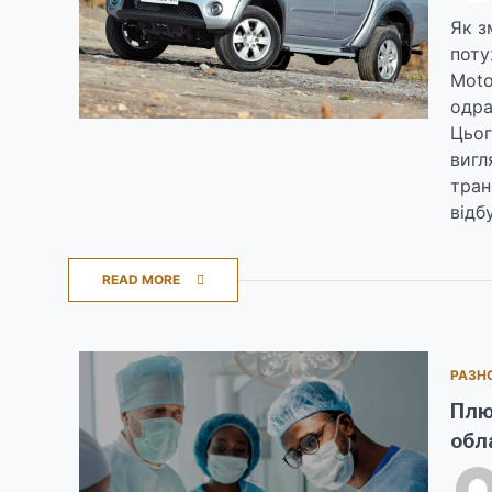
Як з
поту
Moto
одра
Цьог
вигл
тран
відб
READ MORE
РАЗН
Плю
обл