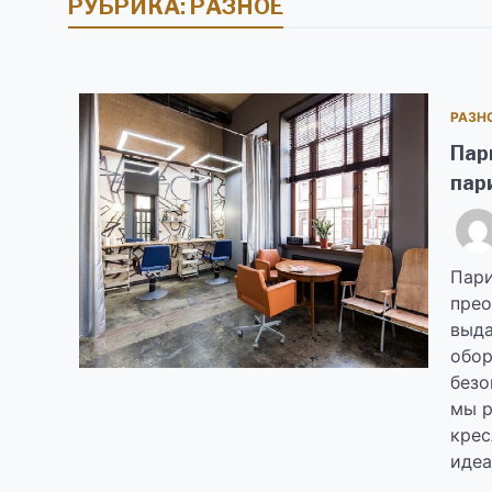
РУБРИКА:
РАЗНОЕ
РАЗН
Пар
пар
Пари
прео
выда
обор
безо
мы р
крес
идеа