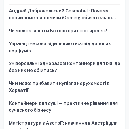
Андрей Добровольский Cosmobet: Почему
понимание экономики iGaming обязательно
для стратегических решений
Чи можна колоти Ботокс при гіпотиреозі?
Українці масово відмовляються від дорогих
парфумів
Універсальні одноразові контейнери для їжі: де
без них не обійтись?
Чим може прибавити купівля нерухомості в
Хорватії
Контейнери для суші — практичне рішення для
сучасного бізнесу
Магістратура в Австрії: навчання в Австрії для