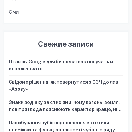
Сми
Свежие записи
Отзывы Google для бизнеса: как получать и
использовать
Свідоме рішення: як повернутися з СЗЧ до лав
«Азову»
Знаки зодіаку за стихіями: чому вогонь, земля,
повітря і вода пояснюють характер краще, ніж
один знак
Пломбування зубів: відновлення естетики
посмішки та функціональності зубного ряду