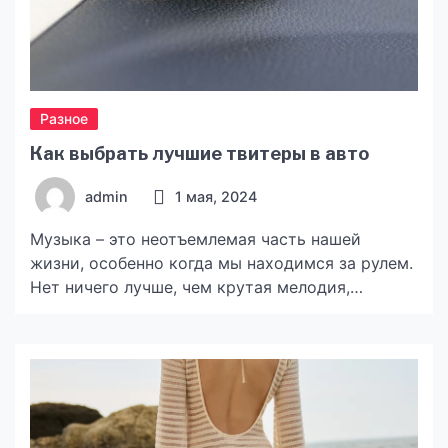
Разное
Как выбрать лучшие твитеры в авто
admin
1 мая, 2024
Музыка – это неотъемлемая часть нашей
жизни, особенно когда мы находимся за рулем.
Нет ничего лучше, чем крутая мелодия,
которая дарит эмоции и делает каждую
поездку запоминающейся. В этой статье мы
поговорим о том, как выбрать идеальные
твитеры (ВЧ динамики)
https://splaudio.com.ua/catalog/avtoakustika/filter/typ
is-twitter/apply/ для вашего автомобиля, чтобы