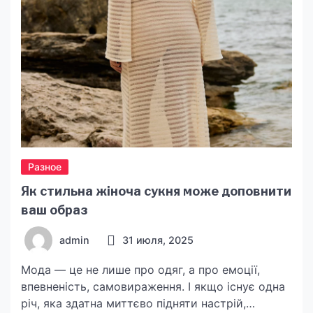
наслаждаться качественным звуком в любое
время. Понимание ВЧ динамиков Прежде […]
Разное
Як стильна жіноча сукня може доповнити
ваш образ
admin
31 июля, 2025
Мода — це не лише про одяг, а про емоції,
впевненість, самовираження. І якщо існує одна
річ, яка здатна миттєво підняти настрій,