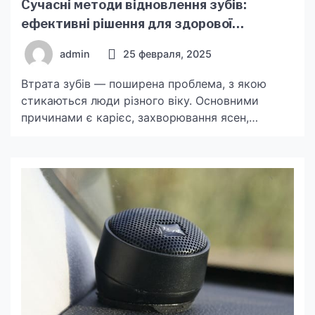
Сучасні методи відновлення зубів:
ефективні рішення для здорової
посмішки
admin
25 февраля, 2025
Втрата зубів — поширена проблема, з якою
стикаються люди різного віку. Основними
причинами є карієс, захворювання ясен,
механічні травми, а також природні процеси
старіння організму. Відсутність навіть одного
зуба може спричинити порушення жувальної
функції, зміщення сусідніх зубів та
нерівномірний розподіл навантаження на
щелепу. Наслідки втрати зубів не обмежуються
лише естетичним дискомфортом. Дефіцит
жувальних поверхонь впливає […]