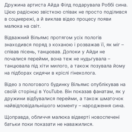
Дружина артиста Айда Філд подарувала Роббі сина.
Цією радісною звісткою співак не просто поділився
в соцмережі, а й виклав відео процесу появи
малюка на світ.
Відважний Вільямс протягом усіх пологів
знаходився поряд з коханою і розважав її, як міг –
співав пісень, танцював. Допоки у Айди не
почалися перейми, вона теж не нудьгувала –
танцювала під хіти милого, а також позувала йому
на підборах сидячи в кріслі гінеколога.
Відео з пологового будинку Вільямс опублікував на
своїй сторінці в YouTube. Він показав фанатам, як у
дружини відбувалися перейми, а також шматочок
найвідповідальнішого моменту – народження сина.
Щоправда, обличчя малюка відверті новоспечені
батьки поки показати не наважилися.