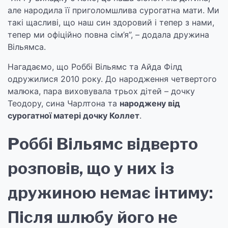
але народила її приголомшлива сурогатна мати. Ми
такі щасливі, що наш син здоровий і тепер з нами,
тепер ми офіційно повна сім’я”, – додала дружина
Вільямса.
Нагадаємо, що Роббі Вільямс та Айда Філд
одружилися 2010 року. До народження четвертого
малюка, пара виховувала трьох дітей – дочку
Теодору, сина Чарлтона та
народжену від
сурогатної матері дочку Коллет
.
Роббі Вільямс відверто
розповів, що у них із
дружиною немає інтиму:
Після шлюбу його не