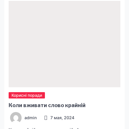
вітамінів та мінералів, що робить їх ідеальним
вибором для здорового сніданку. Щоб
приготувати мюслі, вам потрібно залити їх
молоком або йогуртом і залишити на декілька
[…]
Корисні поради
Коли вживати слово крайній
admin
7 мая, 2024