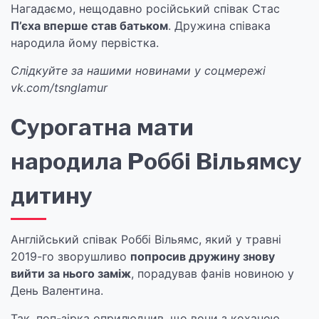
Нагадаємо, нещодавно російський співак Стас
П’єха вперше став батьком
. Дружина співака
народила йому первістка.
Слідкуйте за нашими новинами у соцмережі
vk.com/tsnglamur
Сурогатна мати
народила Роббі Вільямсу
дитину
Англійський співак Роббі Вільямс, який у травні
2019-го зворушливо
попросив дружину знову
вийти за нього заміж
, порадував фанів новиною у
День Валентина.
Так, поп-зірка оприлюднив, що вони з коханою