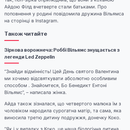
Айдою Філд вчетверте стали батьками. Про
поповнення у родині повідомила дружина Вільямса
на сторінці в Instagram.
Також читайте
Зіркова ворожнеча: Роббі Вільямс знущається з
легенди Led Zeppelin
“Знайди відмінність! Цей День святого Валентина
ми хочемо відсвяткувати абсолютно особливим
способом . Знайомтеся, Бо Бенедикт Ентоні
Вільямс”, – написала жінка.
Айда також зізналася, що четвертого малюка їм з
чоловіком народила сурогатна матір, та сама, яка
виносила третю дитину подружжя, донечку Коко.
“Як і у випадку з Коко, це наша біологічна дитина,