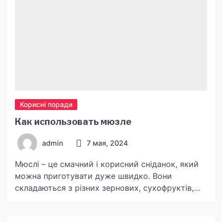
Корисні поради
Как использовать мюзле
admin
7 мая, 2024
Мюслі – це смачний і корисний сніданок, який
можна приготувати дуже швидко. Вони
складаються з різних зернових, сухофруктів,
горіхів та інгредієнтів, які додаються за смаком.
Мюслі містять велику кількість клітковини,