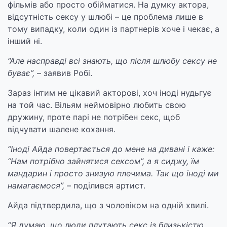
фільмів або просто обійматися. На думку актора,
відсутність сексу у шлюбі – це проблема лише в
тому випадку, коли один із партнерів хоче і чекає, а
інший ні.
“Але насправді всі знають, що після шлюбу сексу не
буває”,
– заявив Робі.
Зараз інтим не цікавий акторові, хоч іноді нудьгує
на той час. Вільям неймовірно любить свою
дружину, проте парі не потрібен секс, щоб
відчувати шалене кохання.
“Іноді Айда повертається до мене на дивані і каже:
“Нам потрібно зайнятися сексом”, а я сиджу, їм
мандарин і просто знизую плечима. Так що іноді ми
намагаємося”,
– поділився артист.
Айда підтвердила, що з чоловіком на одній хвилі.
“Я думаю, що люди плутають секс із близькістю.