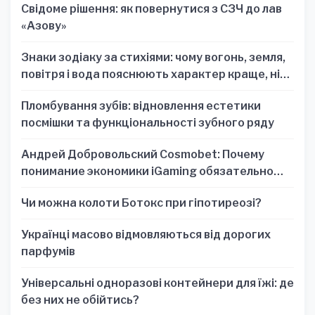
Свідоме рішення: як повернутися з СЗЧ до лав
«Азову»
Знаки зодіаку за стихіями: чому вогонь, земля,
повітря і вода пояснюють характер краще, ніж
один знак
Пломбування зубів: відновлення естетики
посмішки та функціональності зубного ряду
Андрей Добровольский Cosmobet: Почему
понимание экономики iGaming обязательно
для стратегических решений
Чи можна колоти Ботокс при гіпотиреозі?
Українці масово відмовляються від дорогих
парфумів
Універсальні одноразові контейнери для їжі: де
без них не обійтись?