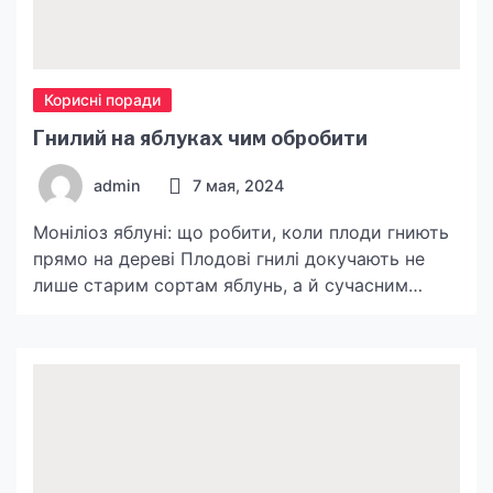
Корисні поради
Гнилий на яблуках чим обробити
admin
7 мая, 2024
Моніліоз яблуні: що робити, коли плоди гниють
прямо на дереві Плодові гнилі докучають не
лише старим сортам яблунь, а й сучасним
продуктивним сортам. Є саджанці яблуні більш
стійкі до захворювань, але грамотний захист
рекомендований всім плодовим садам. З
середини літа та на початку осені, коли врожай
на яблунях інтенсивно дозріває – яблука раптом
починають гнити […]