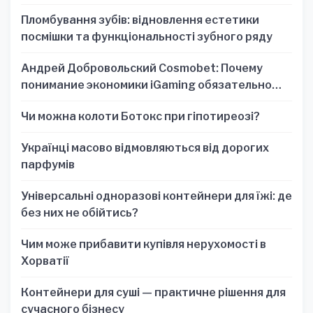
один знак
Пломбування зубів: відновлення естетики
посмішки та функціональності зубного ряду
Андрей Добровольский Cosmobet: Почему
понимание экономики iGaming обязательно
для стратегических решений
Чи можна колоти Ботокс при гіпотиреозі?
Українці масово відмовляються від дорогих
парфумів
Універсальні одноразові контейнери для їжі: де
без них не обійтись?
Чим може прибавити купівля нерухомості в
Хорватії
Контейнери для суші — практичне рішення для
сучасного бізнесу