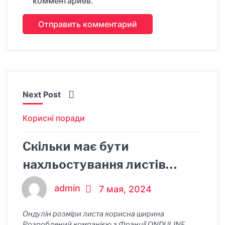
комментариев.
Next Post
Корисні поради
Скільки має бути
нахльостування листів
ондуліну
admin
7 мая, 2024
Ондулін розміри листа корисна ширина
Розроблений компанією з Франції ONDULINE