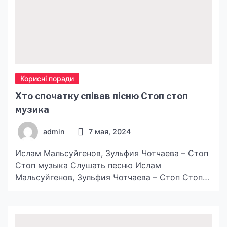
Корисні поради
Хто спочатку співав пісню Стоп стоп
музика
admin
7 мая, 2024
Ислам Мальсуйгенов, Зульфия Чотчаева – Стоп
Стоп музыка Слушать песню Ислам
Мальсуйгенов, Зульфия Чотчаева – Стоп Стоп
музыка Скачайте свежую песню Ислам
Мальсуйгенов, Зульфия Чотчаева – Стоп Стоп
музыка в отличном качестве и совершенно
бесплатно, или можете послушать музыку Стоп