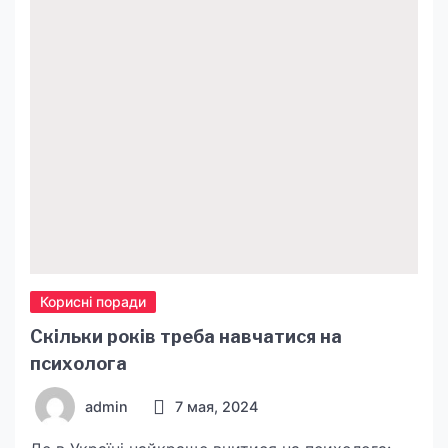
Стоп музыка – Ислам Мальсуйгенов, Зульфия
Чотчаева длительностью 04:11 онлайн! Размер
MP3: 9.6 MB Длительность […]
Корисні поради
Скільки років треба навчатися на
психолога
admin
7 мая, 2024