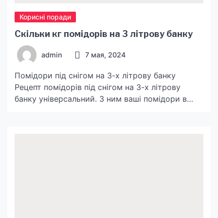
Корисні поради
Скільки кг помідорів на 3 літрову банку
admin
7 мая, 2024
Помідори під снігом на 3-х літрову банку
Рецепт помідорів під снігом на 3-х літрову
банку універсальний. З ним ваші помідори в
будь-якому випадку вийдуть відмінними.
Помідори виходять дуже соковитими,
ароматними та смачними, вони підійдуть в
якості закуски до будь-якої страви і стануть
родзинкою сімейного або званого обіду.
Інгредієнти: на 3 л. Помідори свіжі – 1 […]