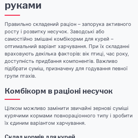
руками
Правильно складений раціон – запорука активного
росту і розвитку несучок. Заводські або
самостійно змішані комбікорми для курей –
оптимальний варіант харчування. При їх складанні
враховують декілька факторів: вік птиці, час року,
доступність придбання компонентів. Важливо
підібрати суміш, призначену для годування певної
групи птахів.
Комбікорм в раціоні несучок
Цілком можливо замінити звичайні зернові суміші
курячими кормами повнораціонного типу і зробити
їх єдиним варіантом харчування.
Склад кормів для курей