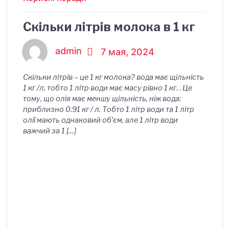
Скільки літрів молока в 1 кг
admin
7 мая, 2024
Скільки літрів – це 1 кг молока? вода має щільність
1 кг /л, тобто 1 літр води має масу рівно 1 кг. . Це
тому, що олія має меншу щільність, ніж вода:
приблизно 0.91 кг / л. Тобто 1 літр води та 1 літр
олії мають однаковий об’єм, але 1 літр води
важчий за 1 […]