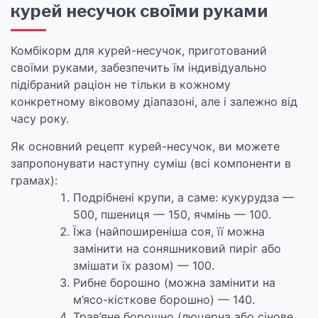
курей несучок своїми руками
Комбікорм для курей-несучок, приготований
своїми руками, забезпечить їм індивідуально
підібраний раціон не тільки в кожному
конкретному віковому діапазоні, але і залежно від
часу року.
Як основний рецепт курей-несучок, ви можете
запропонувати наступну суміш (всі компоненти в
грамах):
Подрібнені крупи, а саме: кукурудза —
500, пшениця — 150, ячмінь — 100.
Їжа (найпоширеніша соя, її можна
замінити на соняшниковий пиріг або
змішати їх разом) — 100.
Рибне борошно (можна замінити на
м’ясо-кісткове борошно) — 140.
Трав’яне борошно (люцерна або сінове