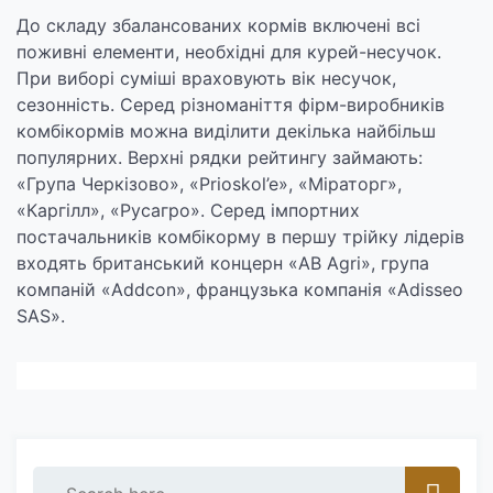
До складу збалансованих кормів включені всі
поживні елементи, необхідні для курей-несучок.
При виборі суміші враховують вік несучок,
сезонність. Серед різноманіття фірм-виробників
комбікормів можна виділити декілька найбільш
популярних. Верхні рядки рейтингу займають:
«Група Черкізово», «Prioskol’e», «Міраторг»,
«Каргілл», «Русагро». Серед імпортних
постачальників комбікорму в першу трійку лідерів
входять британський концерн «AB Agri», група
компаній «Addcon», французька компанія «Adisseo
SAS».