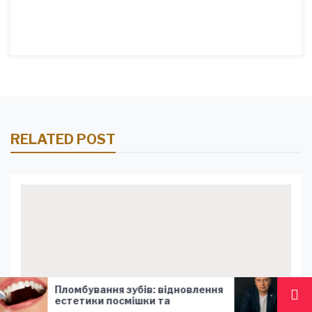
RELATED POST
зубів: відновлення
Андрей Добровольский
мішки та
Cosmobet: Почему понима
ості зубного ряду
экономики iGaming