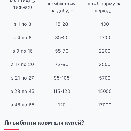
Вік птиці (у
комбікорму
комбікорму за
тижнях)
на добу, р
період, г
з 1 по 3
15-28
400
з 4 по 8
35-50
1300
з 9 по 16
55-70
2200
з 17 по 20
72-90
3500
з 21 по 27
95-105
5700
з 28 по 45
115-120
15000
з 46 по 65
120
17000
Як вибрати корм для курей?