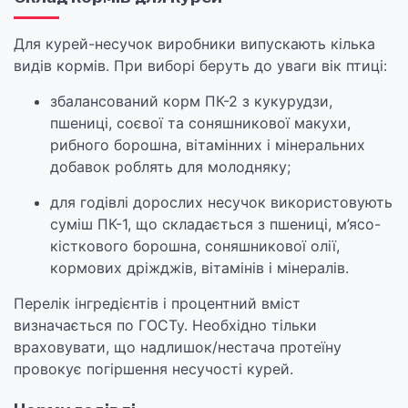
Для курей-несучок виробники випускають кілька
видів кормів. При виборі беруть до уваги вік птиці:
збалансований корм ПК-2 з кукурудзи,
пшениці, соєвої та соняшникової макухи,
рибного борошна, вітамінних і мінеральних
добавок роблять для молодняку;
для годівлі дорослих несучок використовують
суміш ПК-1, що складається з пшениці, м’ясо-
кісткового борошна, соняшникової олії,
кормових дріжджів, вітамінів і мінералів.
Перелік інгредієнтів і процентний вміст
визначається по ГОСТу. Необхідно тільки
враховувати, що надлишок/нестача протеїну
провокує погіршення несучості курей.