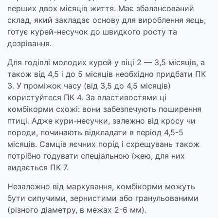
перших двох місяців життя. Має збалансований
склад, який закладає основу для вироблення яєць,
готує курей-несучок до швидкого росту та
дозрівання.
Для годівлі молодих курей у віці 2 — 3,5 місяців, а
також від 4,5 і до 5 місяців необхідно придбати ПК
3. У проміжок часу (від 3,5 до 4,5 місяців)
користуйтеся ПК 4. За властивостями ці
комбікорми схожі: вони забезпечують поширення
птиці. Адже кури-несучки, залежно від кросу чи
породи, починають відкладати в період 4,5-5
місяців. Самців яєчних порід і схрещувань також
потрібно годувати спеціальною їжею, для них
видається ПК 7.
Незалежно від маркування, комбікорми можуть
бути сипучими, зернистими або гранульованими
(різного діаметру, в межах 2-6 мм).