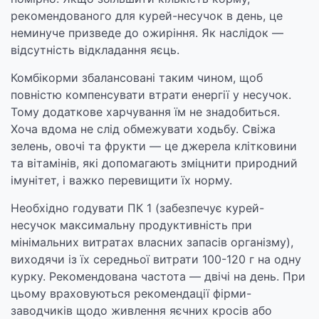
рекомендованого для курей-несучок в день, це
неминуче призведе до ожиріння. Як наслідок —
відсутність відкладання яєць.
Комбікорми збалансовані таким чином, щоб
повністю компенсувати втрати енергії у несучок.
Тому додаткове харчування їм не знадобиться.
Хоча вдома не слід обмежувати ходьбу. Свіжа
зелень, овочі та фрукти — це джерела клітковини
та вітамінів, які допомагають зміцнити природний
імунітет, і важко перевищити їх норму.
Необхідно годувати ПК 1 (забезпечує курей-
несучок максимальну продуктивність при
мінімальних витратах власних запасів організму),
виходячи із їх середньої витрати 100-120 г на одну
курку. Рекомендована частота — двічі на день. При
цьому враховуються рекомендації фірми-
заводчиків щодо живлення яєчних кросів або