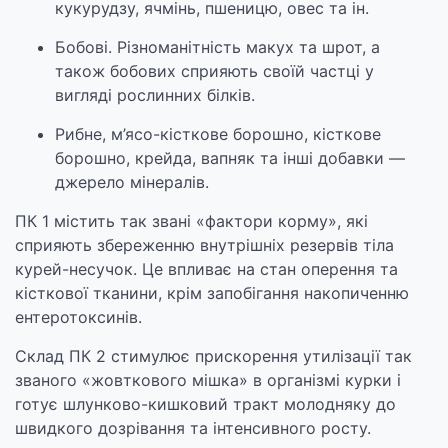
кукурудзу, ячмінь, пшеницю, овес та ін.
Бобові. Різноманітність макух та шрот, а
також бобових сприяють своїй частці у
вигляді рослинних білків.
Рибне, м’ясо-кісткове борошно, кісткове
борошно, крейда, вапняк та інші добавки —
джерело мінералів.
ПК 1 містить так звані «фактори корму», які
сприяють збереженню внутрішніх резервів тіла
курей-несучок. Це впливає на стан оперення та
кісткової тканини, крім запобігання накопиченню
ентеротоксинів.
Склад ПК 2 стимулює прискорення утилізації так
званого «жовткового мішка» в організмі курки і
готує шлунково-кишковий тракт молодняку до
швидкого дозрівання та інтенсивного росту.