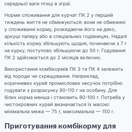
середньої ваги птиці в зграї.
Норми споживання для курчат ПК 2 у перший
тиждень життя не обмежуються: вони не обмежені
у споживанні корму, розкидаючи його на деко,
аркуші паперу або в спеціальних годівницях. Надалі
кількість корму збільшують щодня, починаючи з 7 г
на курку, поступово збільшуючи до 50 г. Годування
ПК 2 здійснюється до 2 місяців включно.
Використання комбікормів ПК 3 та ПК 4 залежить
від породи чи схрещування. Наприклад,
коричневих курей промислових несучок потрібно
годувати з розрахунку 90-110 г на особину. Для
білих норма менша і становить 80-100 г. Потреба у
чистокровних курей визначається їх масою:
мінімальна межа — 75 г, максимальна — 150 г.
Приготування комбікорму для