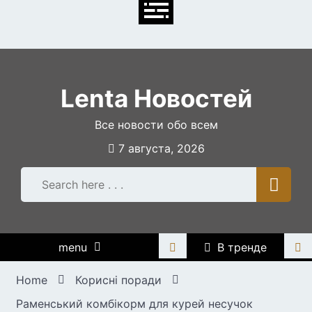
Skip
to
content
Lenta Новостей
Все новости обо всем
7 августа, 2026
menu
В тренде
Home
Корисні поради
Раменський комбікорм для курей несучок