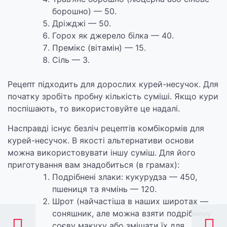
борошно) — 50.
Дріжджі — 50.
Горох як джерело білка — 40.
Премікс (вітамін) — 15.
Сіль — 3.
Рецепт підходить для дорослих курей-несучок. Для
початку зробіть пробну кількість суміші. Якщо кури
поспішають, то використовуйте це надалі.
Насправді існує безліч рецептів комбікормів для
курей-несучок. В якості альтернативи основи
можна використовувати іншу суміш. Для його
приготування вам знадобиться (в грамах):
Подрібнені злаки: кукурудза — 450,
пшениця та ячмінь — 120.
Шрот (найчастіша в наших широтах —
соняшник, але можна взяти подрібнену
соєву макуху або змішати їх для