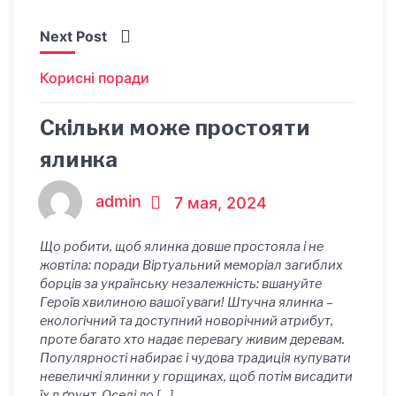
Next Post
Корисні поради
Скільки може простояти
ялинка
admin
7 мая, 2024
Що робити, щоб ялинка довше простояла і не
жовтіла: поради Віртуальний меморіал загиблих
борців за українську незалежність: вшануйте
Героїв хвилиною вашої уваги! Штучна ялинка –
екологічний та доступний новорічний атрибут,
проте багато хто надає перевагу живим деревам.
Популярності набирає і чудова традиція купувати
невеличкі ялинки у горщиках, щоб потім висадити
їх в ґрунт. Оселі до […]