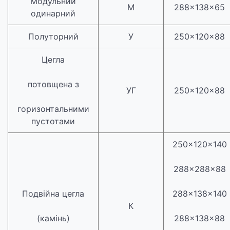
Модульний
М
288×138×65
одинарний
Полуторний
У
250×120×88
Цегла
потовщена з
УГ
250×120×88
горизонтальними
пустотами
250×120×140
288×288×88
Подвійна цегла
288×138×140
К
(камінь)
288×138×88