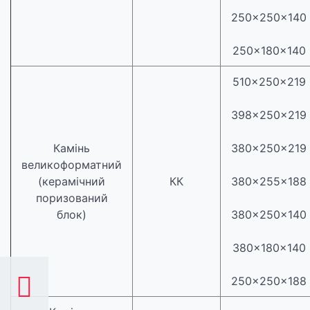
250×250×140
250×180×140
510×250×219
398×250×219
Камінь
380×250×219
великоформатний
(керамічний
КК
380×255×188
поризований
блок)
380×250×140
380×180×140
250×250×188