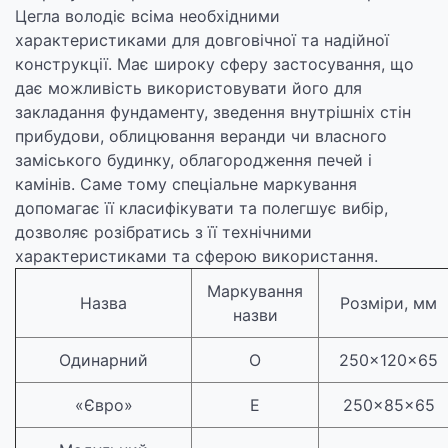
Цегла володіє всіма необхідними
характеристиками для довговічної та надійної
конструкції. Має широку сферу застосування, що
дає можливість використовувати його для
закладання фундаменту, зведення внутрішніх стін
прибудови, облицювання веранди чи власного
заміського будинку, облагородження печей і
камінів. Саме тому спеціальне маркування
допомагає її класифікувати та полегшує вибір,
дозволяє розібратись з її технічними
характеристиками та сферою використання.
Маркування
Назва
Розміри, мм
назви
Одинарний
О
250×120×65
«Євро»
Е
250×85×65