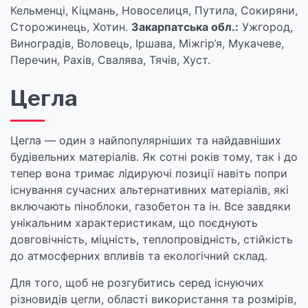
Кельменці, Кіцмань, Новоселиця, Путила, Сокиряни,
Сторожинець, Хотин.
Закарпатська обл.:
Ужгород,
Виноградів, Воловець, Іршава, Міжгір’я, Мукачеве,
Перечин, Рахів, Свалява, Тячів, Хуст.
Цегла
Цегла — один з найпопулярніших та найдавніших
будівельних матеріалів. Як сотні років тому, так і до
тепер вона тримає лідируючі позиції навіть попри
існування сучасних альтернативних матеріалів, які
включають піноблоки, газобетон та ін. Все завдяки
унікальним характеристикам, що поєднують
довговічність, міцність, теплопровідність, стійкість
до атмосферних впливів та екологічний склад.
Для того, щоб не розгубитись серед існуючих
різновидів цегли, області використання та розмірів,