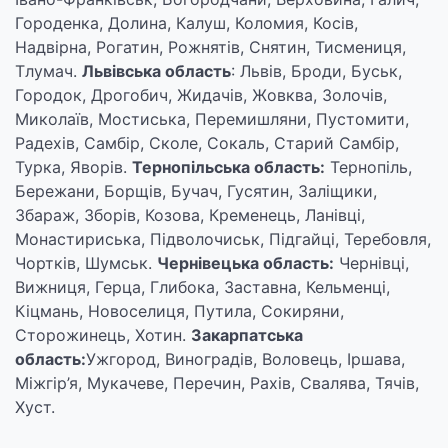
Городенка, Долина, Калуш, Коломия, Косів,
Надвірна, Рогатин, Рожнятів, Снятин, Тисмениця,
Тлумач.
Львівська область
: Львів, Броди, Буськ,
Городок, Дрогобич, Жидачів, Жовква, Золочів,
Миколаїв, Мостиська, Перемишляни, Пустомити,
Радехів, Самбір, Сколе, Сокаль, Старий Самбір,
Турка, Яворів.
Тернопільська область:
Тернопіль,
Бережани, Борщів, Бучач, Гусятин, Заліщики,
Збараж, Зборів, Козова, Кременець, Ланівці,
Монастириська, Підволочиськ, Підгайці, Теребовля,
Чортків, Шумськ.
Чернівецька область:
Чернівці,
Вижниця, Герца, Глибока, Заставна, Кельменці,
Кіцмань, Новоселиця, Путила, Сокиряни,
Сторожинець, Хотин.
Закарпатська
область:
Ужгород, Виноградів, Воловець, Іршава,
Міжгір’я, Мукачеве, Перечин, Рахів, Свалява, Тячів,
Хуст.