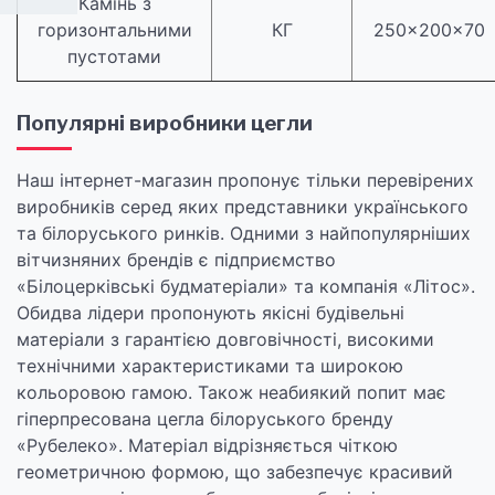
Камінь з
горизонтальними
КГ
250×200×70
пустотами
Популярні виробники цегли
Наш інтернет-магазин пропонує тільки перевірених
виробників серед яких представники українського
та білоруського ринків. Одними з найпопулярніших
вітчизняних брендів є підприємство
«Білоцерківські будматеріали» та компанія «Літос».
Обидва лідери пропонують якісні будівельні
матеріали з гарантією довговічності, високими
технічними характеристиками та широкою
кольоровою гамою. Також неабиякий попит має
гіперпресована цегла білоруського бренду
«Рубелеко». Матеріал відрізняється чіткою
геометричною формою, що забезпечує красивий