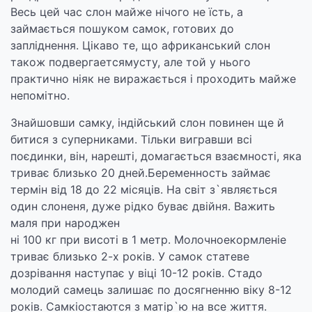
Весь цей час слон майже нічого не їсть, а
займається пошуком самок, готових до
запліднення. Цікаво те, що африканський слон
також подвергаетсямусту, але той у нього
практично ніяк не виражається і проходить майже
непомітно.
Знайшовши самку, індійський слон повинен ще й
битися з суперниками. Тільки вигравши всі
поєдинки, він, нарешті, домагається взаємності, яка
триває близько 20 дней.Беременность займає
термін від 18 до 22 місяців. На світ з`являється
один слоненя, дуже рідко буває двійня. Важить
маля при народжен
ні 100 кг при висоті в 1 метр. Молочноекормленіе
триває близько 2-х років. У самок статеве
дозрівання наступає у віці 10-12 років. Стадо
молодий самець залишає по досягненню віку 8-12
років. Самкіостаются з матір`ю на все життя.