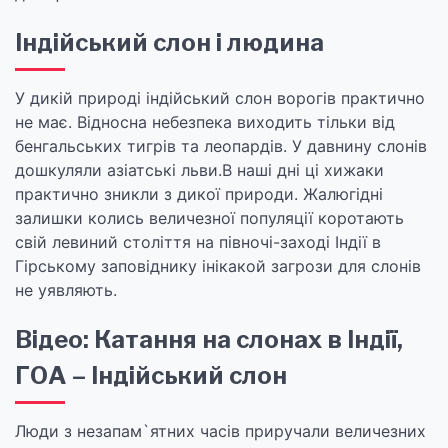
Індійський слон і людина
У дикій природі індійський слон ворогів практично
не має. Відносна небезпека виходить тільки від
бенгальських тигрів та леопардів. У давнину слонів
дошкуляли азіатські льви.В наші дні ці хижаки
практично зникли з дикої природи. Жалюгідні
залишки колись величезної популяції коротають
свій левиний століття на півночі-заході Індії в
Гірському заповіднику інікакой загрози для слонів
не уявляють.
Відео: Катання на слонах в Індії,
ГОА – Індійський слон
Люди з незапам`ятних часів приручали величезних