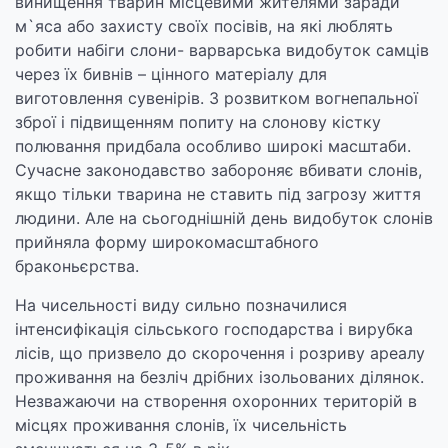
винищення тварин місцевими жителями заради
м`яса або захисту своїх посівів, на які люблять
робити набіги слони- варварська видобуток самців
через їх бивнів – цінного матеріалу для
виготовлення сувенірів. З розвитком вогнепальної
зброї і підвищенням попиту на слонову кістку
полювання придбала особливо широкі масштаби.
Сучасне законодавство забороняє вбивати слонів,
якщо тільки тварина не ставить під загрозу життя
людини. Але на сьогоднішній день видобуток слонів
прийняла форму широкомасштабного
браконьєрства.
На чисельності виду сильно позначилися
інтенсифікація сільського господарства і вирубка
лісів, що призвело до скорочення і розриву ареалу
проживання на безліч дрібних ізольованих ділянок.
Незважаючи на створення охоронних територій в
місцях проживання слонів, їх чисельність