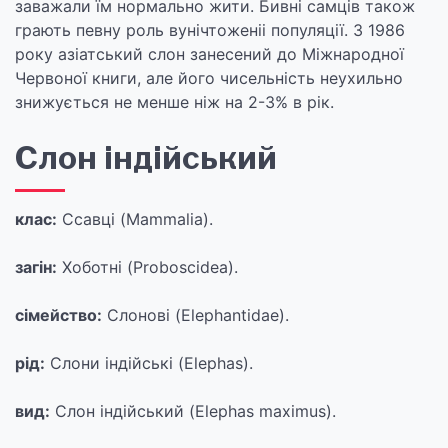
заважали їм нормально жити. Бивні самців також
грають певну роль вунічтоженіі популяції. З 1986
року азіатський слон занесений до Міжнародної
Червоної книги, але його чисельність неухильно
знижується не менше ніж на 2-3% в рік.
Слон індійський
клас:
Ссавці (Mammalia).
загін:
Хоботні (Proboscidea).
сімейство:
Слонові (Elephantidae).
рід:
Слони індійські (Elephas).
вид:
Слон індійський (Elephas maximus).