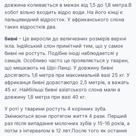
довжина коливається в межах від 1,5 до 1,8 метра.В
хобот вільно входить відро води. На його кінці є
пальцевидний відросток. У африканського слона
таких відростків два.
бивні
– Це виросли до величезних розмірів верхні
ікла. Індійський слон примітний тим, що у самок
бивні не ростуть. Подібне іноді наблюдаетсяі у
самців. Особливо часто це проявляється у тварин,
що мешкають на Шрі-Ланці. У довжину бивні
досягають 1,6 метра при максимальній вазі 25 кг. У
африканця бивні дорастаютдо 2,5 метрів, а важать
45 кг. Найбільші бивні азіатського слона мали в
довжину 1,8 метра при вазі 40 кг.
У роті у тварини ростуть 4 корінних зуба.
Змінюються вони протягом життя 4 рази. Перший
раз після випадання молочних зубів у 15-16 років, а
потім з інтервалом в 12 лет.После того як остання