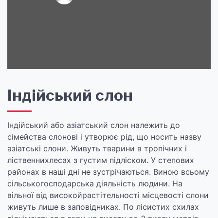
Індійський слон
Індійський або азіатський слон належить до
сімейства слонові і утворює рід, що носить назву
азіатські слони. Живуть тварини в тропічних і
ліственнихлесах з густим підліском. У степових
районах в наші дні не зустрічаються. Виною всьому
сільськогосподарська діяльність людини. На
вільної від високойрастітельності місцевості слони
живуть лише в заповідниках. По лісистих схилах