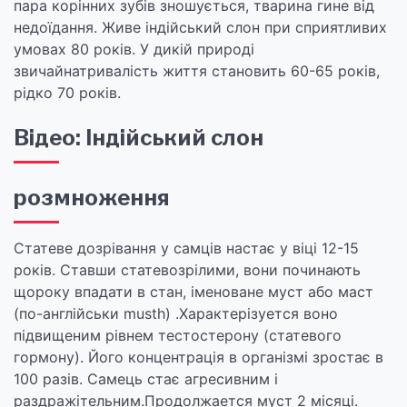
пара корінних зубів зношується, тварина гине від
недоїдання. Живе індійський слон при сприятливих
умовах 80 років. У дикій природі
звичайнатривалість життя становить 60-65 років,
рідко 70 років.
Відео: Індійський слон
розмноження
Статеве дозрівання у самців настає у віці 12-15
років. Ставши статевозрілими, вони починають
щороку впадати в стан, іменоване муст або маст
(по-англійськи musth) .Характерізуется воно
підвищеним рівнем тестостерону (статевого
гормону). Його концентрація в організмі зростає в
100 разів. Самець стає агресивним і
раздражітельним.Продолжается муст 2 місяці.