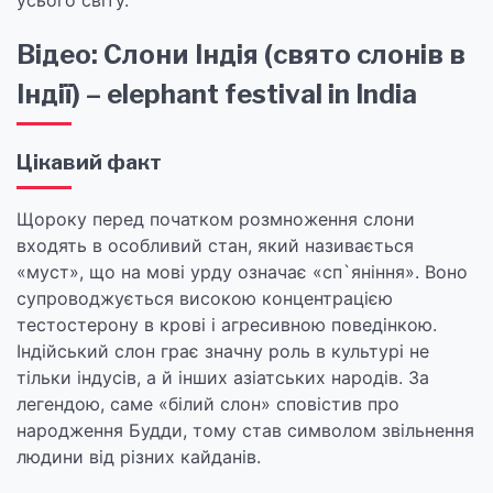
усього світу.
Відео: Слони Індія (свято слонів в
Індії) – elephant festival in India
Цікавий факт
Щороку перед початком розмноження слони
входять в особливий стан, який називається
«муст», що на мові урду означає «сп`яніння». Воно
супроводжується високою концентрацією
тестостерону в крові і агресивною поведінкою.
Індійський слон грає значну роль в культурі не
тільки індусів, а й інших азіатських народів. За
легендою, саме «білий слон» сповістив про
народження Будди, тому став символом звільнення
людини від різних кайданів.