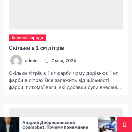
Корисні поради
Скільки в 1 см літрів
admin
7 мая, 2024
Скільки літрів в 1 кг фарби чому дорівнює 1 кг
фарби в літрах Все залежить від щільності
фарби, питомої ваги, які добавки були внесені
виробником в фарбу. Наприклад, в літровій
банці фарби ПФ-115 0,9 кг, відповідно якщо з
такого факту перерахувати, то на 1 кг
доведеться 1,111 літрів. З огляду на, що всі
фарби різні […]
вольский
Чи можна колоти Ботокс пр
ему понимание
гіпотиреозі?
ming