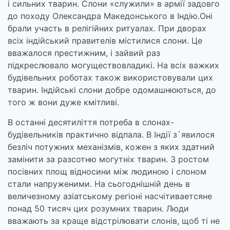
і сильних тварин. Слони «служили» в армії задовго
до походу Олександра Македонського в Індію.Оні
брали участь в релігійних ритуалах. При дворах
всіх індійський правителів містилися слони. Це
вважалося престижним, і зайвий раз
підкреслювало могуществовладикі. На всіх важких
будівельних роботах також використовували цих
тварин. Індійські слони добре одомашнюються, до
того ж вони дуже кмітливі.
В останні десятиліття потреба в слонах-
будівельників практично відпала. В Індії з`явилося
безліч потужних механізмів, кожен з яких здатний
замінити за разсотню могутніх тварин. З ростом
посівних площ відносини між людиною і слоном
стали напруженими. На сьогоднішній день в
величезному азіатському регіоні насчітиваетсяне
понад 50 тисяч цих розумних тварин. Люди
вважають за краще відстрілювати слонів, щоб ті не