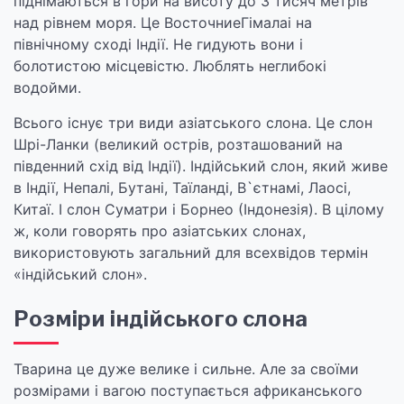
піднімаються в гори на висоту до 3 тисяч метрів
над рівнем моря. Це ВосточниеГімалаі на
північному сході Індії. Не гидують вони і
болотистою місцевістю. Люблять неглибокі
водойми.
Всього існує три види азіатського слона. Це слон
Шрі-Ланки (великий острів, розташований на
південний схід від Індії). Індійський слон, який живе
в Індії, Непалі, Бутані, Таїланді, В`єтнамі, Лаосі,
Китаї. І слон Суматри і Борнео (Індонезія). В цілому
ж, коли говорять про азіатських слонах,
використовують загальний для всехвідов термін
«індійський слон».
Розміри індійського слона
Тварина це дуже велике і сильне. Але за своїми
розмірами і вагою поступається африканського