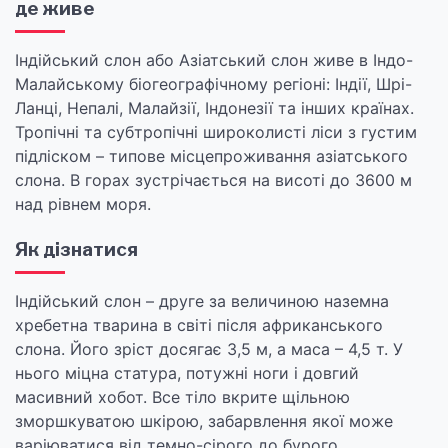
де живе
Індійський слон або Азіатський слон живе в Індо-
Малайському біогеографічному регіоні: Індії, Шрі-
Ланці, Непалі, Малайзії, Індонезії та інших країнах.
Тропічні та субтропічні широколисті ліси з густим
підліском – типове місцепроживання азіатського
слона. В горах зустрічається на висоті до 3600 м
над рівнем моря.
Як дізнатися
Індійський слон – друге за величиною наземна
хребетна тварина в світі після африканського
слона. Його зріст досягає 3,5 м, а маса – 4,5 т. У
нього міцна статура, потужні ноги і довгий
масивний хобот. Все тіло вкрите щільною
зморшкуватою шкірою, забарвлення якої може
варіюватися від темно-сірого до бурого.