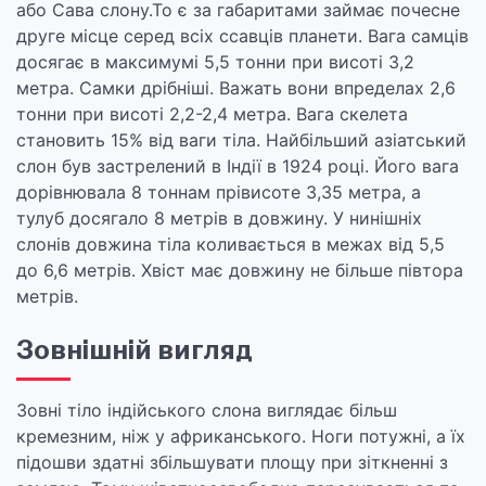
або Сава слону.То є за габаритами займає почесне
друге місце серед всіх ссавців планети. Вага самців
досягає в максимумі 5,5 тонни при висоті 3,2
метра. Самки дрібніші. Важать вони впределах 2,6
тонни при висоті 2,2-2,4 метра. Вага скелета
становить 15% від ваги тіла. Найбільший азіатський
слон був застрелений в Індії в 1924 році. Його вага
дорівнювала 8 тоннам прівисоте 3,35 метра, а
тулуб досягало 8 метрів в довжину. У нинішніх
слонів довжина тіла коливається в межах від 5,5
до 6,6 метрів. Хвіст має довжину не більше півтора
метрів.
Зовнішній вигляд
Зовні тіло індійського слона виглядає більш
кремезним, ніж у африканського. Ноги потужні, а їх
підошви здатні збільшувати площу при зіткненні з