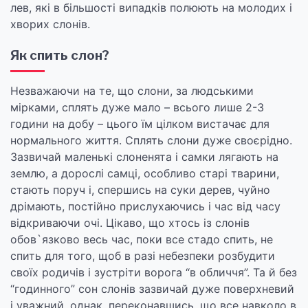
лев, які в більшості випадків полюють на молодих і
хворих слонів.
Як спить слон?
Незважаючи на те, що слони, за людськими
мірками, сплять дуже мало – всього лише 2-3
години на добу – цього їм цілком вистачає для
нормального життя. Сплять слони дуже своєрідно.
Зазвичай маленькі слоненята і самки лягають на
землю, а дорослі самці, особливо старі тварини,
стають поруч і, спершись на суки дерев, чуйно
дрімають, постійно прислухаючись і час від часу
відкриваючи очі. Цікаво, що хтось із слонів
обов`язково весь час, поки все стадо спить, не
спить для того, щоб в разі небезпеки розбудити
своїх родичів і зустріти ворога “в обличчя”. Та й без
“годинного” сон слонів зазвичай дуже поверхневий
і уважний, однак, переконавшись, що все навколо в