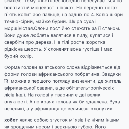
землею. Тому жівотноесвободно пересувається по
болотистій місцевості і пісках. На передніх ногах
п`ять копит або пальців, на задніх по 4. Колір шкіри
темно-сірий, майже бурий. Шкіра суха і
морщіністая.Слони постійно стежать за її станом.
Вони дуже люблять валятися в пилу, купатися і
свербіти про дерева. На тілі росте жорстка
рідкісна шерсть. У слоненят вона густіша і має
бурий колір.
Форма голови азіатського слона відрізняється від
форми голови африканського побратима. Завдяки
їй, можна з першого погляду визначити, де житель
африканської савани, а де обітательтропіческіх
лісів Індії. На голові у тварини є дві великі
опуклості. А по краях голова як би здавлена. Вуха
невеликі, а у африканця це величезні «лопухи».
хобот
являє собою згусток м`язів і є нічим іншим
як зрощеним носом і верхньою губою. Його