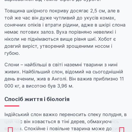
Товщина шкірного покриву досягає 2,5 см, але в
той же час він дуже чутливий до укусів комах,
сонячних опіків і втрати рідини, адже в шкірі слона
немає потових залоз. Вуха порівняно невеликі і
ніколи не піднімаються вище рівня шиї. Хобот є
довгий виріст, утворений зрощеними носом і
губою.
Слони – найбільші в світі наземні тварини з нині
живих. Найбільший слон, відомий на сьогоднішній
день вченим, жив в Анголі. Він важив приблизно 11
000 кг, а висотою був 3,96 м.
Спосіб життя і біологія
Індійський слон важко переносить спеку полудня, в
цей час він ховається в тіні дерев, обмахуючись
вухами. Спокійне і повільне тварина може досить