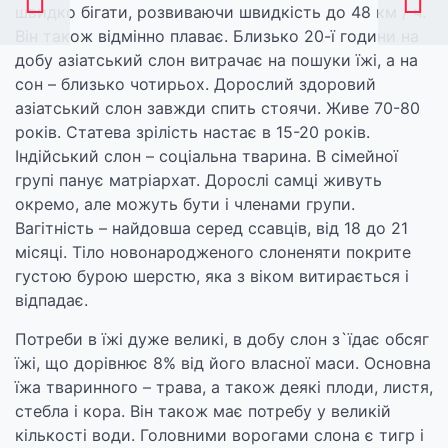
швидко бігати, розвиваючи швидкість до 48 км / ч.
Він також відмінно плаває. Близько 20-ї години на
добу азіатський слон витрачає на пошуки їжі, а на
сон – близько чотирьох. Дорослий здоровий
азіатський слон завжди спить стоячи. Живе 70-80
років. Статева зрілість настає в 15-20 років.
Індійський слон – соціальна тварина. В сімейної
групі панує матріархат. Дорослі самці живуть
окремо, але можуть бути і членами групи.
Вагітність – найдовша серед ссавців, від 18 до 21
місяці. Тіло новонародженого слоненяти покрите
густою бурою шерстю, яка з віком витирається і
відпадає.
Потреби в їжі дуже великі, в добу слон з`їдає обсяг
їжі, що дорівнює 8% від його власної маси. Основна
їжа тваринного – трава, а також деякі плоди, листя,
стебла і кора. Він також має потребу у великій
кількості води. Головними ворогами слона є тигр і