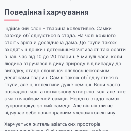
Поведінка і харчування
Індійський слон – тварина колективне. Самки
завжди об`єднуються в стада. На чолі кожного
стоїть зріла й досвідчена дама. До групи також
входять її дочки і детёниші.Насчітивают такі освіти
в наш час від 10 до 20 тварин. У минулі часи, коли
людина втручався в дику природу від випадку до
випадку, стадо слонів ісчіслялосьнесколькімі
десятками тварин. Самці також об`єднуються в
групи, але ці колективи дуже неміцні. Вони часто
розпадаються, а потім знову утворюються, але вже
з частічнойзаменой самців. Нерідко стадо самок
супроводжує зрілий самець. Але він ніколи не
відчуває себе повноправним членом колективу.
Харчується житель азіатських просторів