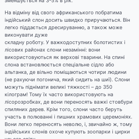
зменшується на 3-5% в рік.
На відміну від свого африканського побратима
індійський слон досить швидко приручаються. Він
легко піддається дресируванню, а також може
виконувати дуже
складну роботу. У важкодоступних болотистих і
лісових районах слони незамінні: вони
використовуються як верхові тварини. На спині
слона встановлюється спеціальне сідло або
альтанка, де вільно поміщаються чотири людини
(не рахуючи погонича, який сидить на шиї). Слони
можуть піднімати великі тяжкості – до 350
кілограм! Тому їх часто використовують на
лісорозробках, де вони переносять важкі стовбури
спиляних дерев. Крім того, слони часто беруть
участь в полюванні і пишних храмових церемоніях.
Вони легко переносять неволю, і, звичайно ж, тому
індійських слонів охоче купують зоопарки і цирки