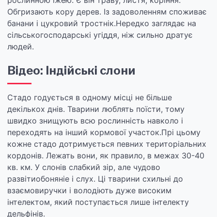
рослинною їжею. Є він траву, листя, коріння.
Обгризають кору дерев. Із задоволенням споживає
банани і цукровий тростнік.Нередко заглядає на
сільськогосподарські угіддя, ніж сильно дратує
людей.
Відео: Індійські слони
Стадо годується в одному місці не більше
декількох днів. Тварини люблять поїсти, тому
швидко знищують всю рослинність навколо і
переходять на інший кормової участок.Прі цьому
кожне стадо дотримується певних територіальних
кордонів. Лежать вони, як правило, в межах 30-40
кв. км. У слонів слабкий зір, але чудово
развітиобоняніе і слух. Ці тварини схильні до
взаємовиручки і володіють дуже високим
інтелектом, який поступається лише інтелекту
дельфінів.