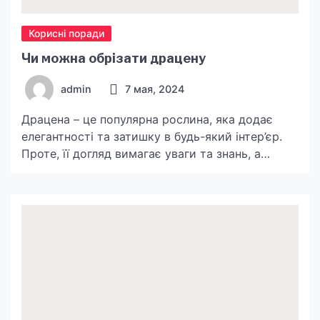
Корисні поради
Чи можна обрізати драцену
admin
7 мая, 2024
Драцена – це популярна рослина, яка додає
елегантності та затишку в будь-який інтер’єр.
Проте, її догляд вимагає уваги та знань, а
багато власників драцени часто стикаються з
питанням: чи можна обрізати цю рослину. В цій
статті ми детально розглянемо це питання, щоб
ви могли надати своїй драцені належний
догляд. Обрізка драцени може бути корисною
для […]