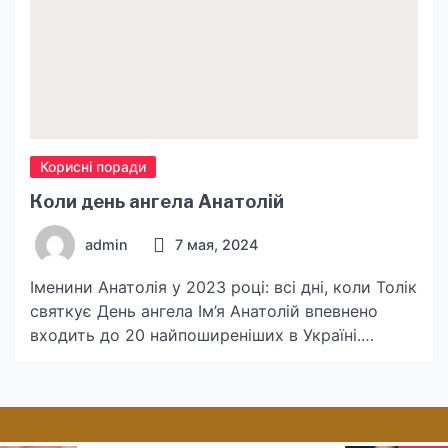
Корисні поради
Коли день ангела Анатолій
admin
7 мая, 2024
Іменини Анатолія у 2023 році: всі дні, коли Толік
святкує День ангела Ім’я Анатолій впевнено
входить до 20 найпоширеніших в Україні.
“Телеграф” вирішив розповісти, що означає це
ім’я, і коли всі Дні ангела Анатолія протягом
року. Значення імені Анатолій У цього імені
дуже цікаве походження, — насамперед, воно є