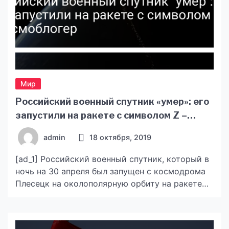
Мир
Российский военный спутник «умер»: его
запустили на ракете с символом Z –
космоблогер — новости Украины, Мир
admin
18 октября, 2019
[ad_1] Российский военный спутник, который в
ночь на 30 апреля был запущен с космодрома
Плесецк на околополярную орбиту на ракете
«Ангара-1.2», не смог удержаться там и сгорит
в атмосфере. Об этом пишет российский
космоблогер Анатолий Зак. Читайте нас в