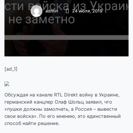
вывести войска из
admin
24 июля, 2019
Украины. Но пока
этого не заметно
— новости
Украины, Мир
[ad_1]
Обсуждая на канале RTL Direkt войну в Украине,
германский канцлер Олаф Шольц заявил, что
«пушки должны замолчать, а Россия – вывести
свои войска». По его мнению, это единственный
способ найти решение.