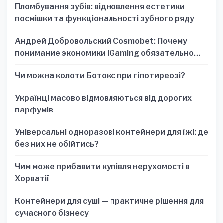
Пломбування зубів: відновлення естетики
посмішки та функціональності зубного ряду
Андрей Добровольский Cosmobet: Почему
понимание экономики iGaming обязательно
для стратегических решений
Чи можна колоти Ботокс при гіпотиреозі?
Українці масово відмовляються від дорогих
парфумів
Універсальні одноразові контейнери для їжі: де
без них не обійтись?
Чим може прибавити купівля нерухомості в
Хорватії
Контейнери для суші — практичне рішення для
сучасного бізнесу