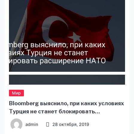
Telegram: проверенные факты, только важное
Этот запуск глава Роскосмоса Дмитрий
Рогозин «разрекламировал» в соцсетях
сообщением, что на […]
Мир
Bloomberg выяснило, при каких условиях
Турция не станет блокировать
расширение НАТО — новости Украины,
admin
28 октября, 2019
Мир