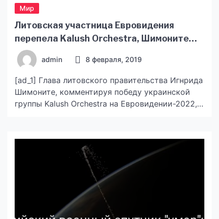
Мир
Литовская участница Евровидения
перепела Kalush Orchestra, Шимоните
обратилась к ЕС: видео — новости
admin
8 февраля, 2019
Украины, Мир
[ad_1] Глава литовского правительства Игнрида
Шимоните, комментируя победу украинской
группы Kalush Orchestra на Евровидении-2022,
призвала европолитиков «учиться у своих
людей умению излагать очевидное с
поразительной ясностью» – и предоставить
Украине в начале лета статус кандидата на
вступление в Евросоюз. Об этом она написала в
Twitter. Читайте нас в Telegram: проверенные
факты, только важное Премьер Литвы
отметила, что […]