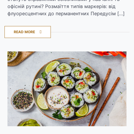
офісній рутині? Розмаїття типів маркерів: від
флуоресцентних до перманентних Передусім […]
READ MORE