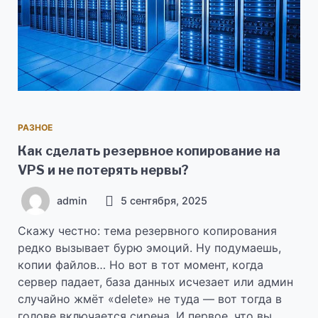
РАЗНОЕ
Как сделать резервное копирование на
VPS и не потерять нервы?
admin
5 сентября, 2025
Скажу честно: тема резервного копирования
редко вызывает бурю эмоций. Ну подумаешь,
копии файлов… Но вот в тот момент, когда
сервер падает, база данных исчезает или админ
случайно жмёт «delete» не туда — вот тогда в
голове включается сирена. И первое, что вы