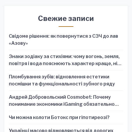
Свежие записи
Свідоме рішення: як повернутися з СЗЧ до лав
«Азову»
Знаки зодіаку за стихіями: чому вогонь, земля,
повітря і вода пояснюють характер краще, ніж
один знак
Пломбування зубів: відновлення естетики
посмішки та функціональності зубного ряду
Андрей Добровольский Cosmobet: Почему
понимание экономики iGaming обязательно
для стратегических решений
Чи можна колоти Ботокс при гіпотиреозі?
Українці масово відмовляються від дорогих