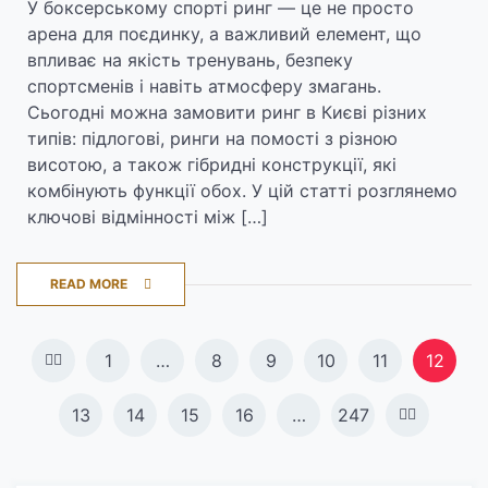
У боксерському спорті ринг — це не просто
арена для поєдинку, а важливий елемент, що
впливає на якість тренувань, безпеку
спортсменів і навіть атмосферу змагань.
Сьогодні можна замовити ринг в Києві різних
типів: підлогові, ринги на помості з різною
висотою, а також гібридні конструкції, які
комбінують функції обох. У цій статті розглянемо
ключові відмінності між […]
READ MORE
Навигация
1
…
8
9
10
11
12
по
13
14
15
16
…
247
записям