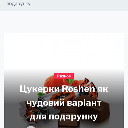
подарунку
Разное
Цукерки Roshen як
чудовий варіант
для подарунку