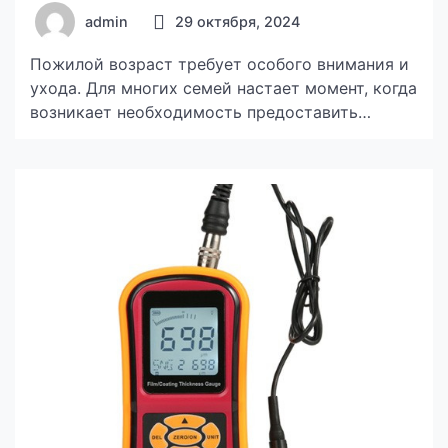
высшем уровне
admin
29 октября, 2024
Пожилой возраст требует особого внимания и
ухода. Для многих семей настает момент, когда
возникает необходимость предоставить
близким не только медицинскую помощь, но и
комфортное окружение, где человек сможет
чувствовать себя как дома. Элитный дом
престарелых в Киеве — это современное
решение, предлагающее высокий уровень
обслуживания и индивидуальный подход.
Одним из таких заведений является дом
престарелых […]