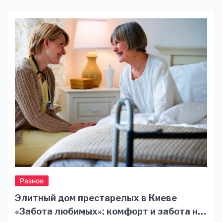
факторов, таких как употребление
определенных продуктов и напитков, вредные
привычки или естественные процессы
старения. Отбеливание зубов стало популярной
процедурой, которая позволяет вернуть зубам
их ослепительный вид. В этой статье мы
рассмотрим различные методы отбеливания
[…]
Разное
Элитный дом престарелых в Киеве
«Забота любимых»: комфорт и забота на