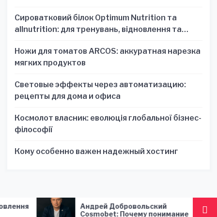
Сироватковий білок Optimum Nutrition та
allnutrition: для тренувань, відновлення та
зручності
Ножи для томатов ARCOS: аккуратная нарезка
мягких продуктов
Световые эффекты через автоматизацию:
рецепты для дома и офиса
Космолот власник: еволюція глобальної бізнес-
філософії
Кому особенно важен надежный хостинг
ндрей Добровольский
Чи можна колот
smobet: Почему понимание
гіпотиреозі?