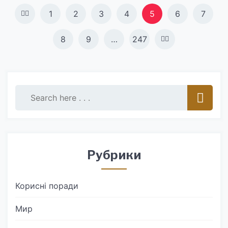
Навигация
1
2
3
4
5
6
7
по
8
9
…
247
записям
Рубрики
Корисні поради
Мир