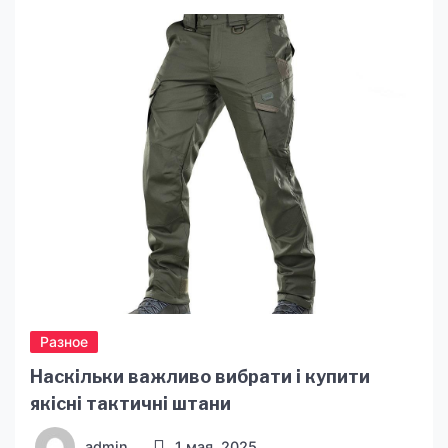
теплоноситель. От их качества, типа и
правильного подбора зависит надежность всей
системы, ее долговечность и эффективность.
Понимание, какие трубы для теплого
пола подходят для его монтажа, и какие
особенности их […]
Разное
Наскільки важливо вибрати і купити
якісні тактичні штани
admin
1 мая, 2025