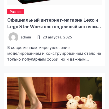
Разное
Официальный интернет-магазин Lego и
Lego Star Wars: ваш надежный источник
качественных конструкторов
admin
23 августа, 2025
В современном мире увлечение
моделированием и конструированием стало не
только популярным хобби, но и важным
способом развития творческих и технических
навыков у детей и взрослых. Среди множества
брендов особое место занимает Lego –
мировой лидер в производстве конструктора,
который уже десятилетиями радует миллионы
поклонников по всему миру. В этой статье мы
расскажем про официальный интернет-магазин
[…]