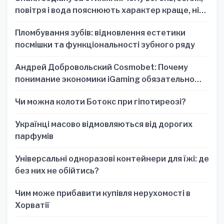
повітря і вода пояснюють характер краще, ніж
один знак
Пломбування зубів: відновлення естетики
посмішки та функціональності зубного ряду
Андрей Добровольский Cosmobet: Почему
понимание экономики iGaming обязательно
для стратегических решений
Чи можна колоти Ботокс при гіпотиреозі?
Українці масово відмовляються від дорогих
парфумів
Універсальні одноразові контейнери для їжі: де
без них не обійтись?
Чим може прибавити купівля нерухомості в
Хорватії