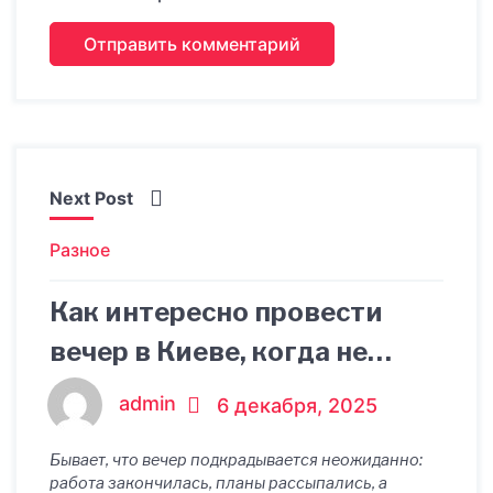
Next Post
Разное
Как интересно провести
вечер в Киеве, когда не
знаешь, с чего начать
admin
6 декабря, 2025
Бывает, что вечер подкрадывается неожиданно:
работа закончилась, планы рассыпались, а