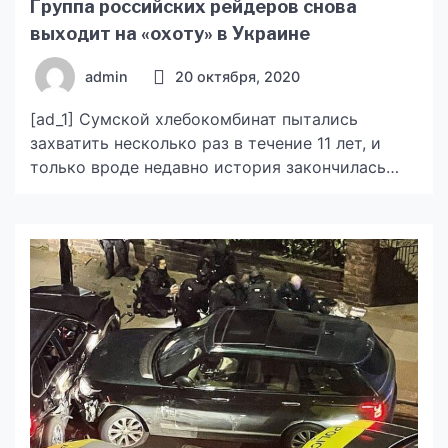
Группа российских рейдеров снова
выходит на «охоту» в Украине
admin
20 октября, 2020
[ad_1] Сумской хлебокомбинат пытались
захватить несколько раз в течение 11 лет, и
только вроде недавно история закончилась
вроде как реальным приговором для рейдеров
как основные действующие лица опять
появились на «сцене». В ноябре 2013 года ОАО
«Сумской хлебокомбинат» подвергся штурму с
целью захвата управления предприятием. И вот
Заречный районный суд города Сумы вынес
первое положительное […]