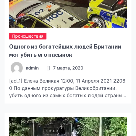
Происшествия
Одного из богатейших людей Британии
мог убить его пасынок
admin
7 марта, 2020
[ad_1] Елена Великая 12:00, 11 Апреля 2021 2206
0 По данным прокуратуры Великобритании,
убить одного из самых богатых людей страны
Ричарда Саттона мог его пасынок. Его зовут
Томас Шрайбер, мужчине – тридцать четыре
года, пишет Информ-UA. Согласно с
информацией The Guardian, Шрайбергу уже
объявили обвинение, причём, не только в