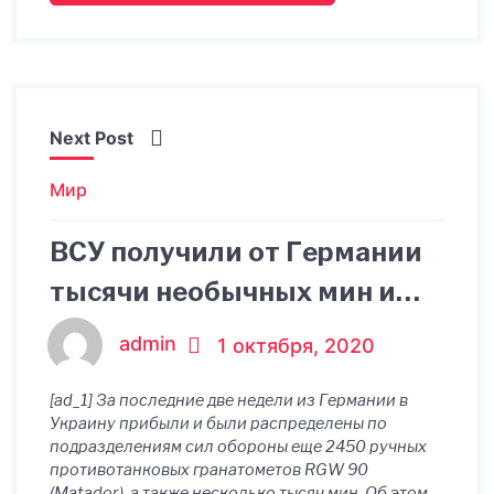
Next Post
Мир
ВСУ получили от Германии
тысячи необычных мин и
партию "Матадоров" –
admin
1 октября, 2020
Spiegel - новости Украины,
[ad_1] За последние две недели из Германии в
Мир
Украину прибыли и были распределены по
подразделениям сил обороны еще 2450 ручных
противотанковых гранатометов RGW 90
(Matador), а также несколько тысяч мин. Об этом