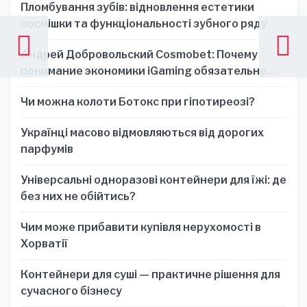
Пломбування зубів: відновлення естетики
посмішки та функціональності зубного ряду
Андрей Добровольский Cosmobet: Почему
понимание экономики iGaming обязательно
для стратегических решений
Чи можна колоти Ботокс при гіпотиреозі?
Українці масово відмовляються від дорогих
парфумів
Універсальні одноразові контейнери для їжі: де
без них не обійтись?
Чим може прибавити купівля нерухомості в
Хорватії
Контейнери для суші — практичне рішення для
сучасного бізнесу