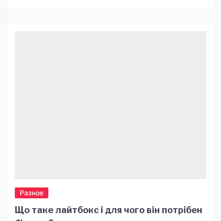
встановлення коронок є руйнування більшої
частини зуба, коли звичайна пломба не може
«поправити» положення та повернути функції
зуба. У цій статті ми опишемо, що таке коронка
на зуб — як її ставлять, які етапи установки,
особливості їх проведення. […]
Разное
Що таке лайтбокс і для чого він потрібен