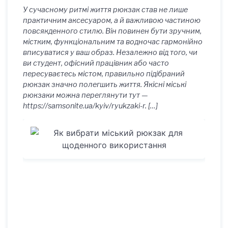
У сучасному ритмі життя рюкзак став не лише
практичним аксесуаром, а й важливою частиною
повсякденного стилю. Він повинен бути зручним,
містким, функціональним та водночас гармонійно
вписуватися у ваш образ. Незалежно від того, чи
ви студент, офісний працівник або часто
пересуваєтесь містом, правильно підібраний
рюкзак значно полегшить життя. Якісні міські
рюкзаки можна переглянути тут —
https://samsonite.ua/kyiv/ryukzaki-r. […]