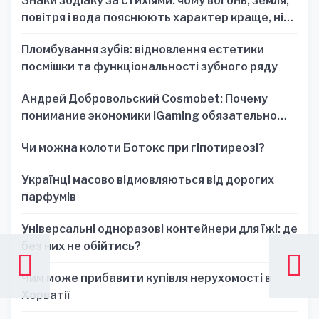
Знаки зодіаку за стихіями: чому вогонь, земля,
повітря і вода пояснюють характер краще, ніж
один знак
Пломбування зубів: відновлення естетики
посмішки та функціональності зубного ряду
Андрей Добровольский Cosmobet: Почему
понимание экономики iGaming обязательно
для стратегических решений
Чи можна колоти Ботокс при гіпотиреозі?
Українці масово відмовляються від дорогих
парфумів
Універсальні одноразові контейнери для їжі: де
без них не обійтись?
Чим може прибавити купівля нерухомості в
Хорватії