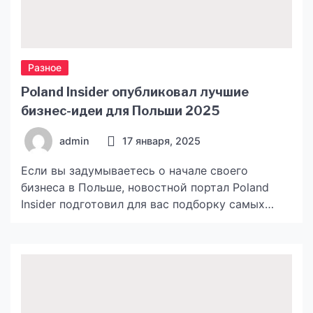
Разное
Poland Insider опубликовал лучшие
бизнес-идеи для Польши 2025
admin
17 января, 2025
Если вы задумываетесь о начале своего
бизнеса в Польше, новостной портал Poland
Insider подготовил для вас подборку самых
перспективных идей, которые помогут начать
свой путь к успеху. Польша продолжает
динамично развиваться, предоставляя
множество возможностей для
предпринимателей из всего мира. Независимо
от ваших навыков и интересов, вы найдете