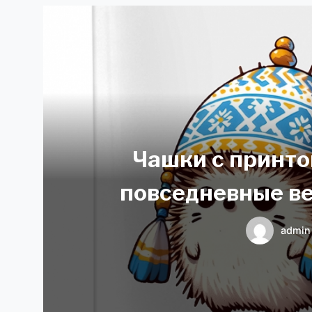
Чашки с принто
повседневные ве
admin