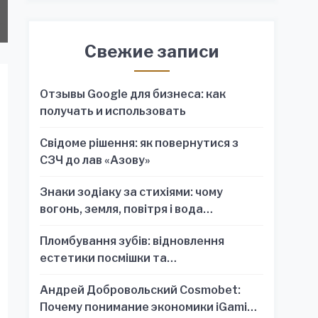
Свежие записи
Отзывы Google для бизнеса: как
получать и использовать
Свідоме рішення: як повернутися з
СЗЧ до лав «Азову»
Знаки зодіаку за стихіями: чому
вогонь, земля, повітря і вода
пояснюють характер краще, ніж один
Пломбування зубів: відновлення
знак
естетики посмішки та
функціональності зубного ряду
Андрей Добровольский Cosmobet:
Почему понимание экономики iGaming