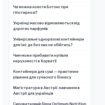
обязательно для стратегических
Чи можна колоти Ботокс при
решений
гіпотиреозі?
Українці масово відмовляються від
дорогих парфумів
Універсальні одноразові контейнери
для їжі: де без них не обійтись?
Чим може прибавити купівля
нерухомості в Хорватії
Контейнери для суші — практичне
рішення для сучасного бізнесу
Магістратура в Австрії: навчання в
Австрії для українців
Сироватковий білок Optimum Nutrition