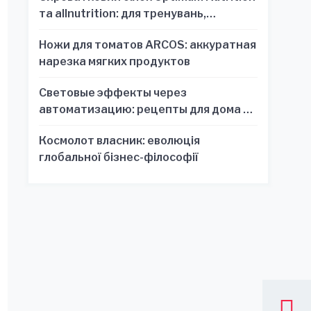
та allnutrition: для тренувань,
відновлення та зручності
Ножи для томатов ARCOS: аккуратная
нарезка мягких продуктов
Световые эффекты через
автоматизацию: рецепты для дома и
офиса
Космолот власник: еволюція
глобальної бізнес-філософії