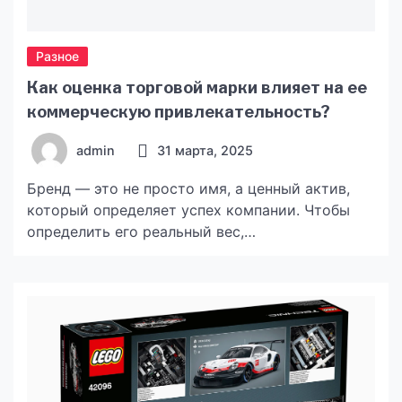
Разное
Как оценка торговой марки влияет на ее
коммерческую привлекательность?
admin
31 марта, 2025
Бренд — это не просто имя, а ценный актив,
который определяет успех компании. Чтобы
определить его реальный вес,
проводится оценка стоимости торговой
марки (ТМ). Эта процедура помогает
определить рыночную ценность бренда,
показать его привлекательность для
инвесторов и укрепить позиции вашего
бизнеса. Компании, которые уделяют внимание
оценке, получают конкурентные преимущества,