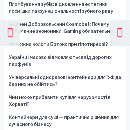
Пломбування зубів: відновлення естетики
посмішки та функціональності зубного ряду
Андрей Добровольский Cosmobet: Почему
понимание экономики iGaming обязательно
для стратегических решений
Чи можна колоти Ботокс при гіпотиреозі?
Українці масово відмовляються від дорогих
парфумів
Універсальні одноразові контейнери для їжі: де
без них не обійтись?
Чим може прибавити купівля нерухомості в
Хорватії
Контейнери для суші — практичне рішення для
сучасного бізнесу