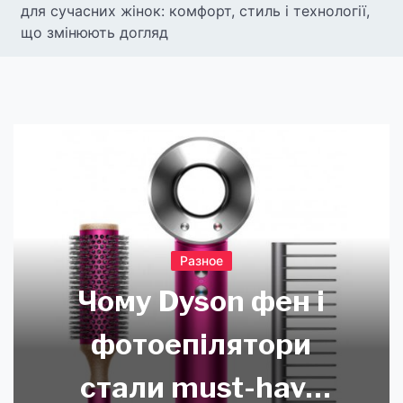
для сучасних жінок: комфорт, стиль і технології,
що змінюють догляд
Разное
Чому Dyson фен і
фотоепілятори
стали must-have