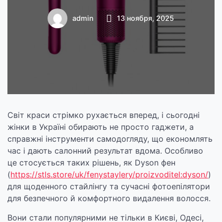
для сучасних
admin
13 ноября, 2025
жінок: комфорт,
стиль і технології,
що змінюють
догляд
Світ краси стрімко рухається вперед, і сьогодні
жінки в Україні обирають не просто гаджети, а
справжні інструменти самодогляду, що економлять
час і дають салонний результат вдома. Особливо
це стосується таких рішень, як Dyson фен
(
https://stls.store/uk/fenystaylery/proizvoditel:dyson/
)
для щоденного стайлінгу та сучасні фотоепілятори
для безпечного й комфортного видалення волосся.
Вони стали популярними не тільки в Києві, Одесі,