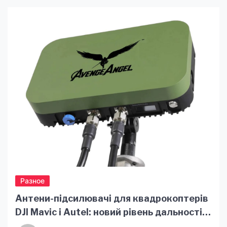
навыков у детей и взрослых. Среди множества
брендов особое место занимает Lego –
мировой лидер в производстве конструктора,
который уже десятилетиями радует миллионы
поклонников по всему миру. В этой статье мы
расскажем про официальный интернет-магазин
[…]
Разное
Антени-підсилювачі для квадрокоптерів
DJI Mavic і Autel: новий рівень дальності
та захисту від РЕБ