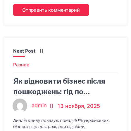
Next Post
Разное
Як відновити бізнес після
пошкоджень: гід по
фінансуванню через призму
admin
13 ноября, 2025
цифр і фактів
Аналіз ринку показує: понад 40% українських
бізнесів, що постраждали від війни,