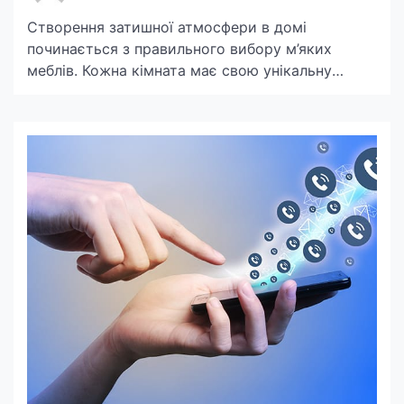
Створення затишної атмосфери в домі
починається з правильного вибору м’яких
меблів. Кожна кімната має свою унікальну
атмосферу та призначення, тому підхід до її
облаштування повинен бути особливим.
Розглянемо, як створити ідеальний простір у
кожному куточку вашої оселі. Створюємо
атмосферу відпочинку у спальні Спальня – це
особливе місце, де починається і закінчується
наш день. Тут все […]