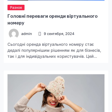
Разное
Головні переваги оренди віртуального
номеру
admin
9 сентября, 2024
Сьогодні оренда віртуального номеру стає
дедалі популярнішим рішенням як для бізнесів,
так і для індивідуальних користувачів. Цей
сучасний інструмент зв’язку дозволяє зберегти
мобільність, підвищити безпеку та оптимізувати
робочі процеси. У цій статті ми розглянемо
ключові переваги, які відкриває оренда
віртуального номера. Мобільність та гнучкість
Оренда віртуального номера дає змогу
використовувати номер телефону незалежно
від географічного […]