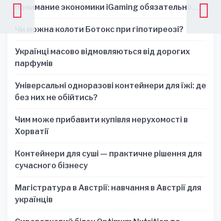
понимание экономики iGaming обязательно
для стратегических решений
Чи можна колоти Ботокс при гіпотиреозі?
Українці масово відмовляються від дорогих
парфумів
Універсальні одноразові контейнери для їжі: де
без них не обійтись?
Чим може прибавити купівля нерухомості в
Хорватії
Контейнери для суші — практичне рішення для
сучасного бізнесу
Магістратура в Австрії: навчання в Австрії для
українців