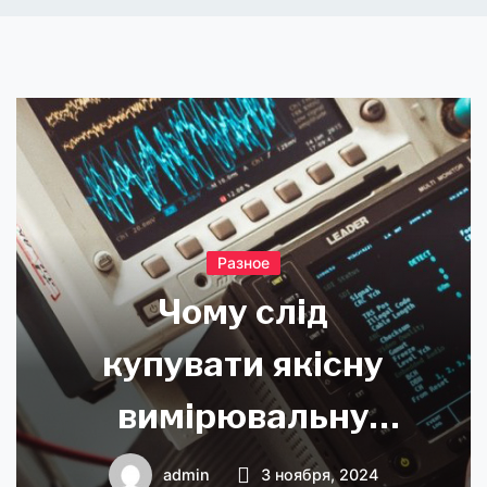
Разное
Чому слід
купувати якісну
вимірювальну
техніку
admin
3 ноября, 2024