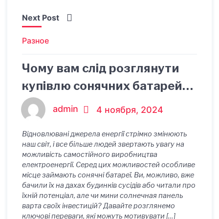
Next Post
Разное
Чому вам слід розглянути
купівлю сонячних батарей
для дому
admin
4 ноября, 2024
Відновлювані джерела енергії стрімко змінюють
наш світ, і все більше людей звертають увагу на
можливість самостійного виробництва
електроенергії. Серед цих можливостей особливе
місце займають сонячні батареї. Ви, можливо, вже
бачили їх на дахах будинків сусідів або читали про
їхній потенціал, але чи мини солнечная панель
варта своїх інвестицій? Давайте розглянемо
ключові переваги, які можуть мотивувати […]