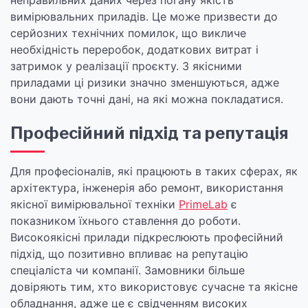
неправильних даних через погану якість
вимірювальних приладів. Це може призвести до
серйозних технічних помилок, що викличе
необхідність переробок, додаткових витрат і
затримок у реалізації проєкту. З якісними
приладами ці ризики значно зменшуються, адже
вони дають точні дані, на які можна покладатися.
Професійний підхід та репутація
Для професіоналів, які працюють в таких сферах, як
архітектура, інженерія або ремонт, використання
якісної вимірювальної техніки
PrimeLab
є
показником їхнього ставлення до роботи.
Високоякісні прилади підкреслюють професійний
підхід, що позитивно впливає на репутацію
спеціаліста чи компанії. Замовники більше
довіряють тим, хто використовує сучасне та якісне
обладнання, адже це є свідченням високих