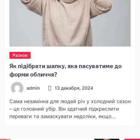
Разное
Як підібрати шапку, яка пасуватиме до
форми обличчя?
admin
13 декабря, 2024
Сама незамінна для людей річ у холодний сезон
– це головний убір. Він здатний підкреслити
переваги та замаскувати недоліки, якщо
підібраний відповідно до пропорцій особи.
Позначка нижче нуля на термометрі вже не
просто тонко натякає, а кричить про те, що