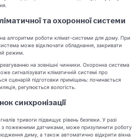
ня.
кліматичної та охоронної системи
 на алгоритми роботи клімат-системи для дому. При
 система може відключати обладнання, закривати
ий режим.
 реагуванню на зовнішні чинники. Охоронна система
же сигналізувати кліматичній системі про
ься сценарій підготовки приміщень: починається
иляція, регулюється вологість.
нок синхронізації
гналів тривоги підвищує рівень безпеки. У разі
а з пожежними датчиками, може призупинити роботу
сюдження диму, а також автоматично відкрити вікна