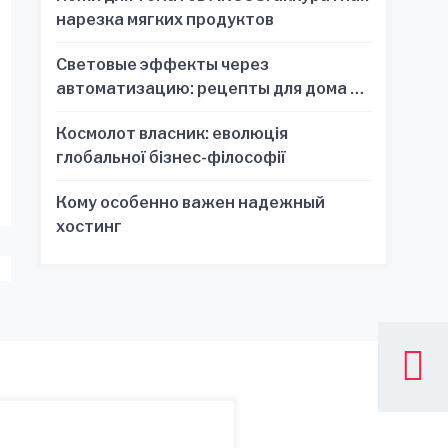
нарезка мягких продуктов
Световые эффекты через
автоматизацию: рецепты для дома и
офиса
Космолот власник: еволюція
глобальної бізнес-філософії
Кому особенно важен надежный
хостинг