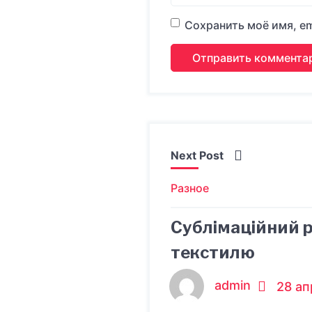
Сохранить моё имя, em
Next Post
Разное
Сублімаційний р
текстилю
admin
28 ап