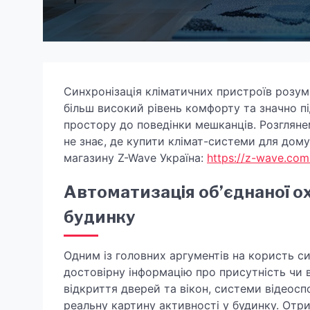
Синхронізація кліматичних пристроїв розу
більш високий рівень комфорту та значно п
простору до поведінки мешканців. Розглянем
не знає, де купити клімат-системи для дому
магазину Z-Wave Україна:
https://z-wave.co
Автоматизація об’єднаної о
будинку
Одним із головних аргументів на користь си
достовірну інформацію про присутність чи в
відкриття дверей та вікон, системи відеос
реальну картину активності у будинку. Отр