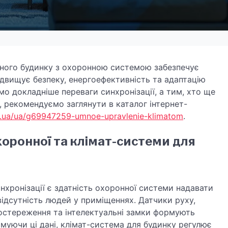
много будинку з охоронною системою забезпечує
ідвищує безпеку, енергоефективність та адаптацію
о докладніше переваги синхронізації, а тим, хто ще
, рекомендуємо заглянути в каталог інтернет-
m.ua/ua/g69947259-umnoe-upravlenie-klimatom
.
хоронної та клімат-системи для
нхронізації є здатність охоронної системи надавати
ідсутність людей у ​​приміщеннях. Датчики руху,
постереження та інтелектуальні замки формують
имуючи ці дані, клімат-система для будинку регулює