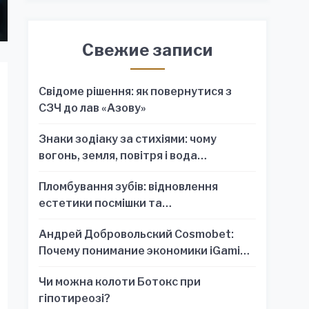
Свежие записи
Свідоме рішення: як повернутися з
СЗЧ до лав «Азову»
Знаки зодіаку за стихіями: чому
вогонь, земля, повітря і вода
пояснюють характер краще, ніж один
Пломбування зубів: відновлення
знак
естетики посмішки та
функціональності зубного ряду
Андрей Добровольский Cosmobet:
Почему понимание экономики iGaming
обязательно для стратегических
Чи можна колоти Ботокс при
решений
гіпотиреозі?