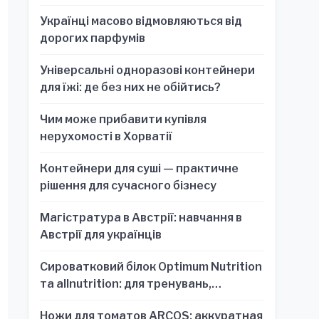
Українці масово відмовляються від
дорогих парфумів
Універсальні одноразові контейнери
для їжі: де без них не обійтись?
Чим може прибавити купівля
нерухомості в Хорватії
Контейнери для суші — практичне
рішення для сучасного бізнесу
Магістратура в Австрії: навчання в
Австрії для українців
Сироватковий білок Optimum Nutrition
та allnutrition: для тренувань,
відновлення та зручності
Ножи для томатов ARCOS: аккуратная