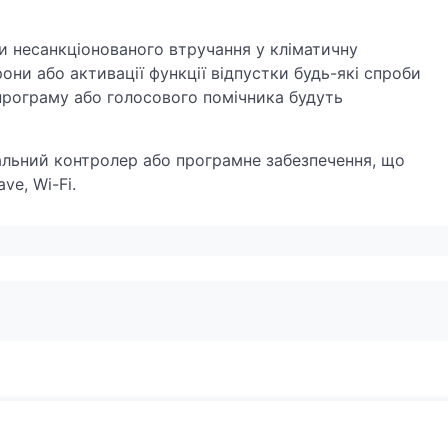
ти несанкціонованого втручання у кліматичну
ни або активації функції відпустки будь-які спроби
програму або голосового помічника будуть
альний контролер або програмне забезпечення, що
ve, Wi-Fi.