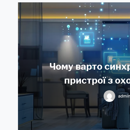
Чому варто синх
пристрої з о
admi