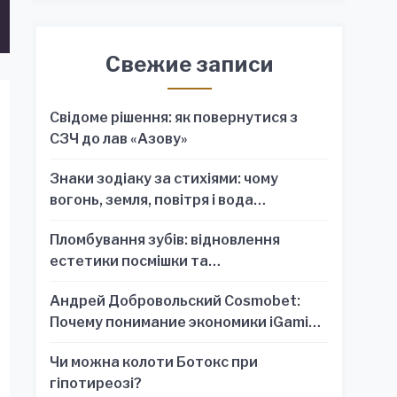
Свежие записи
Свідоме рішення: як повернутися з
СЗЧ до лав «Азову»
Знаки зодіаку за стихіями: чому
вогонь, земля, повітря і вода
пояснюють характер краще, ніж один
Пломбування зубів: відновлення
знак
естетики посмішки та
функціональності зубного ряду
Андрей Добровольский Cosmobet:
Почему понимание экономики iGaming
обязательно для стратегических
Чи можна колоти Ботокс при
решений
гіпотиреозі?