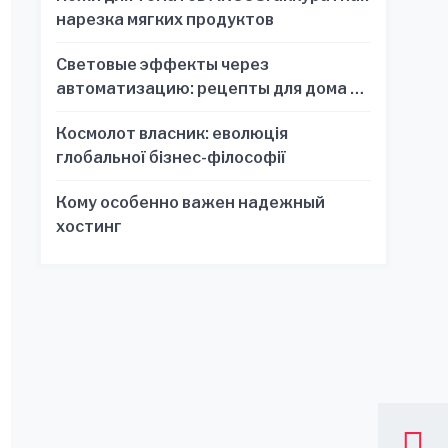
нарезка мягких продуктов
Световые эффекты через
автоматизацию: рецепты для дома и
офиса
Космолот власник: еволюція
глобальної бізнес-філософії
Кому особенно важен надежный
хостинг