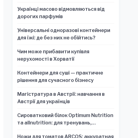
Українці масово відмовляються від
дорогих парфумів
Універсальні одноразові контейнери
для їжі: де без них не обійтись?
Чим може прибавити купівля
нерухомості в Хорватії
Контейнери для суші — практичне
рішення для сучасного бізнесу
Магістратура в Австрії: навчання в
Австрії для українців
Сироватковий білок Optimum Nutrition
та allnutrition: для тренувань,
відновлення та зручності
Ножи для томатов ARCOS: аккуратная