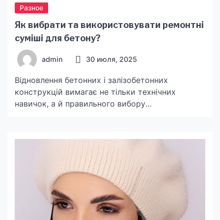
Разное
Як вибрати та використовувати ремонтні
суміші для бетону?
admin
30 июля, 2025
Відновлення бетонних і залізобетонних
конструкцій вимагає не тільки технічних
навичок, а й правильного вибору
спеціалізованих ремонтних сумішей. Саме від
якості матеріалу залежить довговічність та
ефективність усунення пошкоджень. У цій
статті розглянемо, які бувають ремонтні суміші
для бетону, як правильно їх застосовувати та
які рішення пропонує бренд КРАЙЗЕЛЬ. Види
ремонтних сумішей, сфери застосування та
техніка використання На ринку існує […]