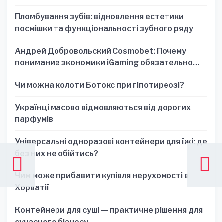
один знак
Пломбування зубів: відновлення естетики
посмішки та функціональності зубного ряду
Андрей Добровольский Cosmobet: Почему
понимание экономики iGaming обязательно
для стратегических решений
Чи можна колоти Ботокс при гіпотиреозі?
Українці масово відмовляються від дорогих
парфумів
Універсальні одноразові контейнери для їжі: де
без них не обійтись?
Чим може прибавити купівля нерухомості в
Хорватії
Контейнери для суші — практичне рішення для
сучасного бізнесу