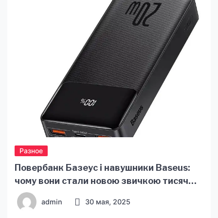
холодное время года, но и являясь стильным
аксессуаром. Оптовые закупки женских шапок
на сайте https://talvi-
ukraine.com/ru/shapki/season_zimnyaya-
kollekciya/kupit-dlya_jenschin/ становятся все
более популярными благодаря ряду […]
Разное
Повербанк Базеус і навушники Baseus:
чому вони стали новою звичкою тисяч
українців
admin
30 мая, 2025