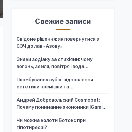
Свежие записи
Свідоме рішення: як повернутися з
СЗЧ до лав «Азову»
Знаки зодіаку за стихіями: чому
вогонь, земля, повітря і вода
пояснюють характер краще, ніж один
Пломбування зубів: відновлення
знак
естетики посмішки та
функціональності зубного ряду
Андрей Добровольский Cosmobet:
Почему понимание экономики iGaming
обязательно для стратегических
Чи можна колоти Ботокс при
решений
гіпотиреозі?