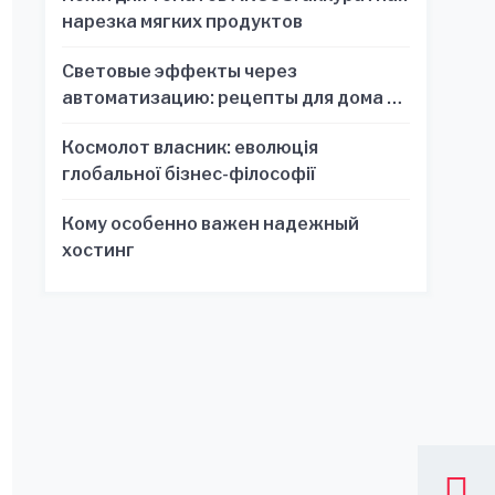
нарезка мягких продуктов
Световые эффекты через
автоматизацию: рецепты для дома и
офиса
Космолот власник: еволюція
глобальної бізнес-філософії
Кому особенно важен надежный
хостинг