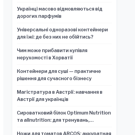
Українці масово відмовляються від
дорогих парфумів
Універсальні одноразові контейнери
для їжі: де без них не обійтись?
Чим може прибавити купівля
нерухомості в Хорватії
Контейнери для суші — практичне
рішення для сучасного бізнесу
Магістратура в Австрії: навчання в
Австрії для українців
Сироватковий білок Optimum Nutrition
та allnutrition: для тренувань,
відновлення та зручності
Ножи для томатов ARCOS: аккуратная