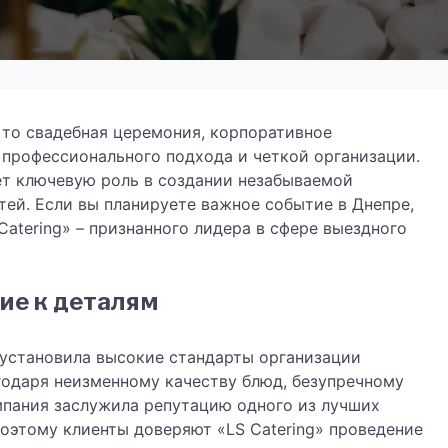
 то свадебная церемония, корпоративное
т профессионального подхода и четкой организации.
ет ключевую роль в создании незабываемой
тей. Если вы планируете важное событие в Днепре,
atering» – признанного лидера в сфере выездного
ие к деталям
» установила высокие стандарты организации
годаря неизменному качеству блюд, безупречному
мпания заслужила репутацию одного из лучших
поэтому клиенты доверяют «LS Catering» проведение