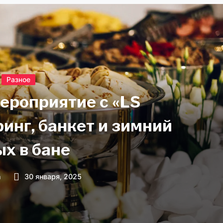
Разное
ероприятие с «LS
ринг, банкет и зимний
ых в бане
n
30 января, 2025