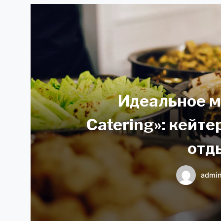
Идеальное м
Catering»: кейте
отд
admi