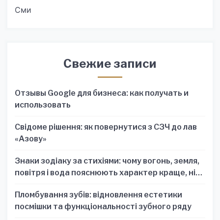
Сми
Свежие записи
Отзывы Google для бизнеса: как получать и
использовать
Свідоме рішення: як повернутися з СЗЧ до лав
«Азову»
Знаки зодіаку за стихіями: чому вогонь, земля,
повітря і вода пояснюють характер краще, ніж
один знак
Пломбування зубів: відновлення естетики
посмішки та функціональності зубного ряду