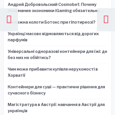
Андрей Добровольский Cosmobet: Почему
понимание экономики iGaming обязательно
для стратегических решений
Чи можна колоти Ботокс при гіпотиреозі?
Українці масово відмовляються від дорогих
парфумів
Універсальні одноразові контейнери для їжі: де
без них не обійтись?
Чим може прибавити купівля нерухомості в
Хорватії
Контейнери для суші — практичне рішення для
сучасного бізнесу
Магістратура в Австрії: навчання в Австрії для
українців