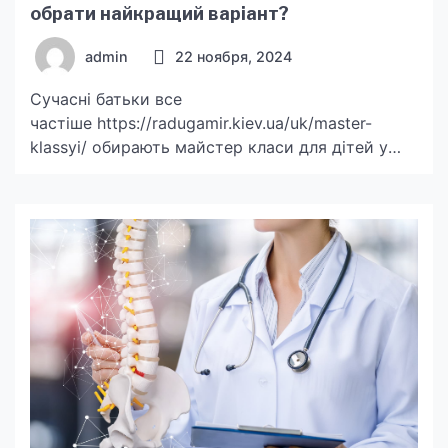
обрати найкращий варіант?
admin
22 ноября, 2024
Сучасні батьки все
частіше https://radugamir.kiev.ua/uk/master-
klassyi/ обирають майстер класи для дітей у
Києві як спосіб організувати дозвілля. Це не
тільки розвага, а й можливість навчитися
новому, розвинути креативність і знайти нових
друзів. Чому майстер класи для дітей
популярні? Дитячі майстер класи стають все
більш популярними через їхню
багатофункціональність. Вони дозволяють
дітям: Окрім цього, такі заходи дають
можливість батькам […]