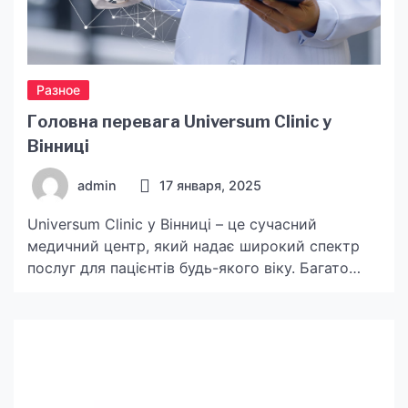
Разное
Головна перевага Universum Clinic у
Вінниці
admin
17 января, 2025
Universum Clinic у Вінниці – це сучасний
медичний центр, який надає широкий спектр
послуг для пацієнтів будь-якого віку. Багато
людей обирають цю клініку завдяки високому
рівню медичного обслуговування,
професіоналізму лікарів та комфортним умовам
прийому. Пацієнти можуть розраховувати на
якісну діагностику, швидке лікування та уважне
ставлення персоналу. Головною перевагою є