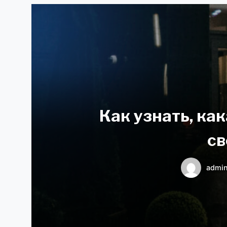
Как узнать, ка
св
admi