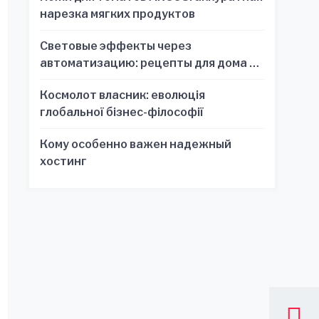
нарезка мягких продуктов
Световые эффекты через
автоматизацию: рецепты для дома и
офиса
Космолот власник: еволюція
глобальної бізнес-філософії
Кому особенно важен надежный
хостинг