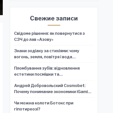
Свежие записи
Свідоме рішення: як повернутися з
СЗЧ до лав «Азову»
Знаки зодіаку за стихіями: чому
вогонь, земля, повітря і вода
пояснюють характер краще, ніж один
Пломбування зубів: відновлення
знак
естетики посмішки та
функціональності зубного ряду
Андрей Добровольский Cosmobet:
Почему понимание экономики iGaming
обязательно для стратегических
Чи можна колоти Ботокс при
решений
гіпотиреозі?