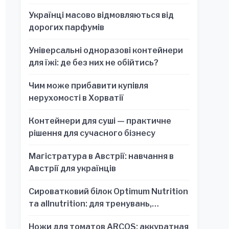
Українці масово відмовляються від
дорогих парфумів
Універсальні одноразові контейнери
для їжі: де без них не обійтись?
Чим може прибавити купівля
нерухомості в Хорватії
Контейнери для суші — практичне
рішення для сучасного бізнесу
Магістратура в Австрії: навчання в
Австрії для українців
Сироватковий білок Optimum Nutrition
та allnutrition: для тренувань,
відновлення та зручності
Ножи для томатов ARCOS: аккуратная