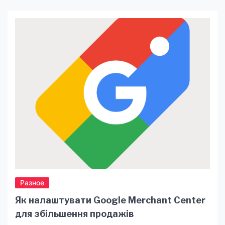
предоставляя шансы для оптимизации
капиталовложений. Однако не стоит забывать о
потенциальных угрозах, связанных с высокой
волатильностью и недостаточной регуляцией.
Внимательное изучение площадок в интернете,
таких как https://cryptofin.com.ua/, а также
основ рынка поможет минимизировать
опасности и извлечь […]
Разное
Як налаштувати Google Merchant Center
для збільшення продажів