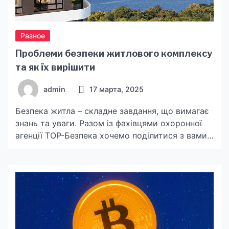
Разное
Проблеми безпеки житлового комплексу
та як їх вирішити
admin
17 марта, 2025
Безпека житла – складне завдання, що вимагає
знань та уваги. Разом із фахівцями охоронної
агенції ТОР-Безпека хочемо поділитися з вами
деякими проблемами, які часто виникають на
території ЖК і про які мешканці та
громадськість не завжди знають. Відсутність
якісного освітлення Однією з головних проблем
безпеки на бідь-якій території є відсутність
освітлення. Темнота на тротуарах, парковках
[…]