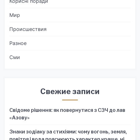
Корисні поради
Мир
Происшествия
Разное
Сми
Свежие записи
Свідоме рішення: як повернутися з СЗЧ до лав
«Азову»
Знаки зодіаку за стихіями: чому вогонь, земля,
повітря і вода пояснюють характер краще, ніж