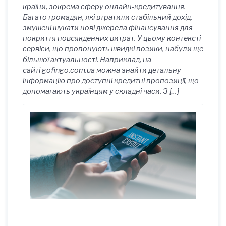
країни, зокрема сферу онлайн-кредитування.
Багато громадян, які втратили стабільний дохід,
змушені шукати нові джерела фінансування для
покриття повсякденних витрат. У цьому контексті
сервіси, що пропонують швидкі позики, набули ще
більшої актуальності. Наприклад, на
сайті gofingo.com.ua можна знайти детальну
інформацію про доступні кредитні пропозиції, що
допомагають українцям у складні часи. З […]