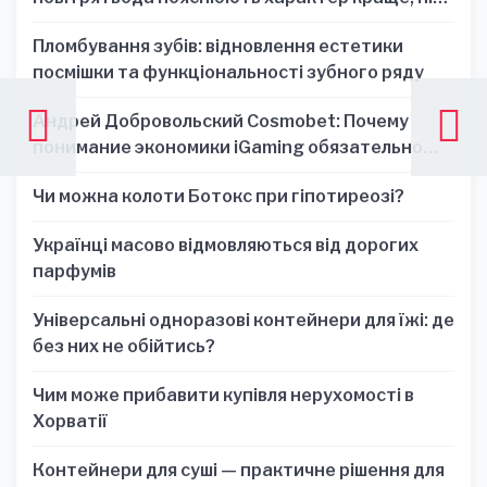
один знак
Пломбування зубів: відновлення естетики
посмішки та функціональності зубного ряду
Андрей Добровольский Cosmobet: Почему
понимание экономики iGaming обязательно
для стратегических решений
Чи можна колоти Ботокс при гіпотиреозі?
Українці масово відмовляються від дорогих
парфумів
Універсальні одноразові контейнери для їжі: де
без них не обійтись?
Чим може прибавити купівля нерухомості в
Хорватії
Контейнери для суші — практичне рішення для