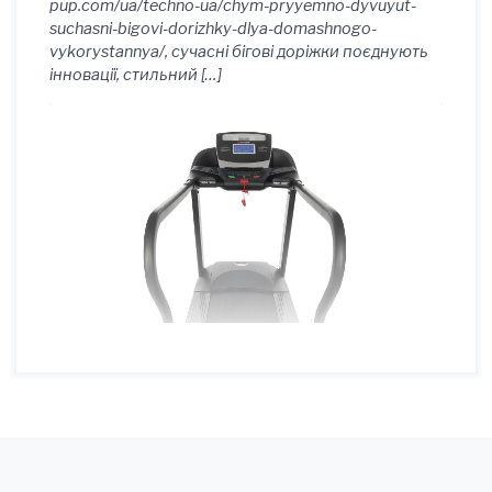
pup.com/ua/techno-ua/chym-pryyemno-dyvuyut-
suchasni-bigovi-dorizhky-dlya-domashnogo-
vykorystannya/, сучасні бігові доріжки поєднують
інновації, стильний […]