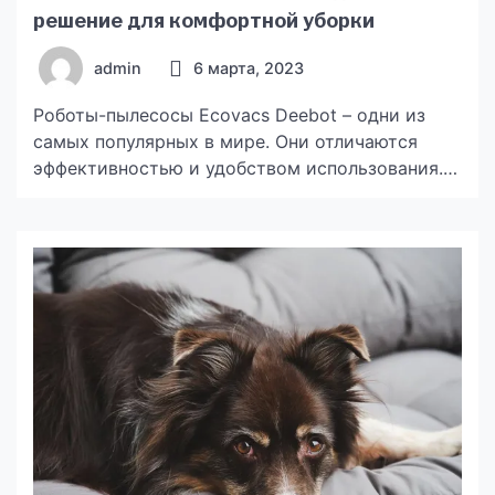
решение для комфортной уборки
admin
6 марта, 2023
Роботы-пылесосы Ecovacs Deebot – одни из
самых популярных в мире. Они отличаются
эффективностью и удобством использования.
Поэтому робот-пылесос Deebot отзывы от
покупателей получает только положительные.
Главные особенности техники Рассмотрим, чем
же роботы-пылесосы Deebot выгодно
отличаются от других. Преимущества:
Автоматическая уборка помещения (могут
автоматически очищать помещения, используя
различные алгоритмы и настройки). Насадки
для различных типов поверхностей (ковры,
керамика, […]