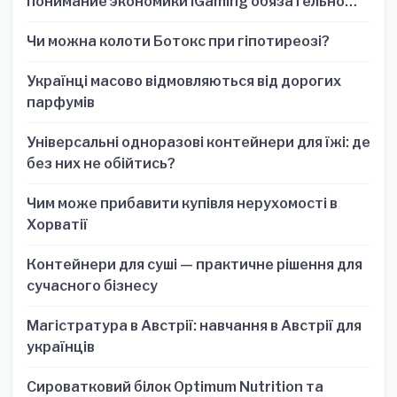
понимание экономики iGaming обязательно
для стратегических решений
Чи можна колоти Ботокс при гіпотиреозі?
Українці масово відмовляються від дорогих
парфумів
Універсальні одноразові контейнери для їжі: де
без них не обійтись?
Чим може прибавити купівля нерухомості в
Хорватії
Контейнери для суші — практичне рішення для
сучасного бізнесу
Магістратура в Австрії: навчання в Австрії для
українців
Сироватковий білок Optimum Nutrition та