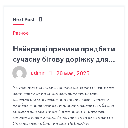
Next Post
Разное
Найкращі причини придбати
сучасну бігову доріжку для
квартири
admin
26 мая, 2025
У сучасному світі, де швидкий ритм життя часто не
залишає часу на спортзал, домашні фітнес-
рішення стають дедалі популярнішими. Одним із
найбільш практичних і корисних варіантів є бігова
доріжка для квартири. Це не просто тренажер —
це інвестиція у здоров’я, зручність та якість життя.
Як повідомляє блог на сайті https://joy-