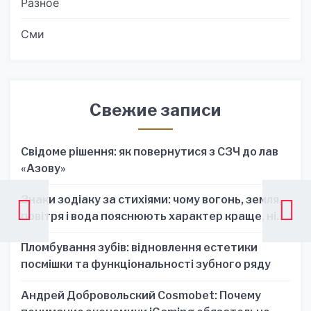
Разное
Сми
Свежие записи
Свідоме рішення: як повернутися з СЗЧ до лав
«Азову»
Знаки зодіаку за стихіями: чому вогонь, земля,
повітря і вода пояснюють характер краще, ніж
один знак
Пломбування зубів: відновлення естетики
посмішки та функціональності зубного ряду
Андрей Добровольский Cosmobet: Почему