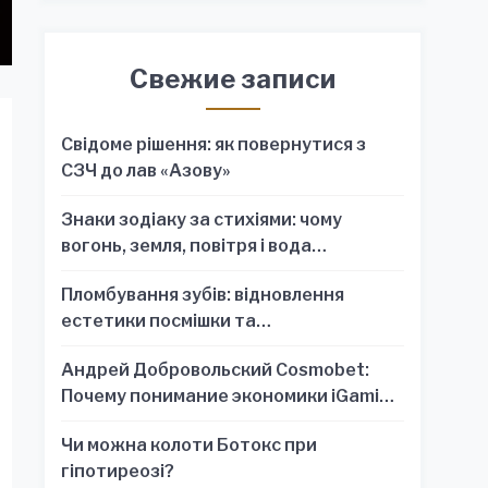
Свежие записи
Свідоме рішення: як повернутися з
СЗЧ до лав «Азову»
Знаки зодіаку за стихіями: чому
вогонь, земля, повітря і вода
пояснюють характер краще, ніж один
Пломбування зубів: відновлення
знак
естетики посмішки та
функціональності зубного ряду
Андрей Добровольский Cosmobet:
Почему понимание экономики iGaming
обязательно для стратегических
Чи можна колоти Ботокс при
решений
гіпотиреозі?