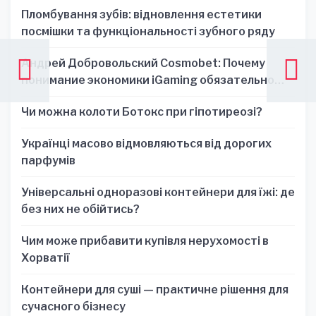
Пломбування зубів: відновлення естетики
посмішки та функціональності зубного ряду
Андрей Добровольский Cosmobet: Почему
понимание экономики iGaming обязательно
для стратегических решений
Чи можна колоти Ботокс при гіпотиреозі?
Українці масово відмовляються від дорогих
парфумів
Універсальні одноразові контейнери для їжі: де
без них не обійтись?
Чим може прибавити купівля нерухомості в
Хорватії
Контейнери для суші — практичне рішення для
сучасного бізнесу