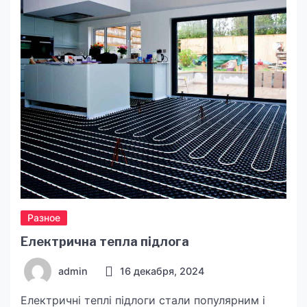
Як зробити правильний вибір і чому варто
скористатися цією послугою? Відповіді далі.
Переваги доставки обідів у столиці Живи
Смачно: філософія якісного харчування
Доставка обідів […]
Разное
Електрична тепла підлога
admin
16 декабря, 2024
Електричні теплі підлоги стали популярним і