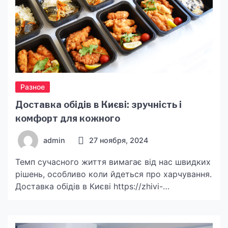
Разное
Доставка обідів в Києві: зручність і
комфорт для кожного
admin
27 ноября, 2024
Темп сучасного життя вимагає від нас швидких
рішень, особливо коли йдеться про харчування.
Доставка обідів в Києві https://zhivi-
smachno.com.ua/ стала популярним рішенням
для багатьох мешканців столиці, які прагнуть
поєднати якісне харчування з економією часу.