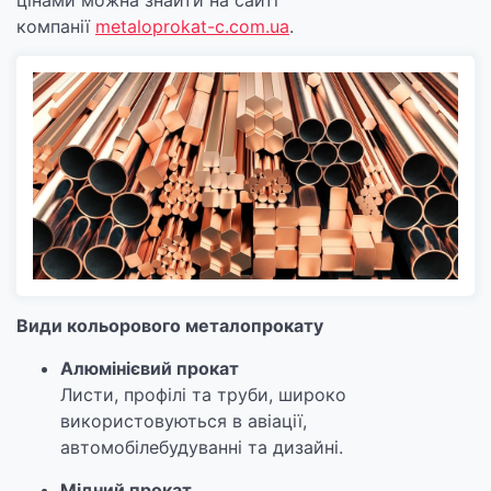
цінами можна знайти на сайті
компанії
metaloprokat-c.com.ua
.
Види кольорового металопрокату
Алюмінієвий прокат
Листи, профілі та труби, широко
використовуються в авіації,
автомобілебудуванні та дизайні.
Мідний прокат