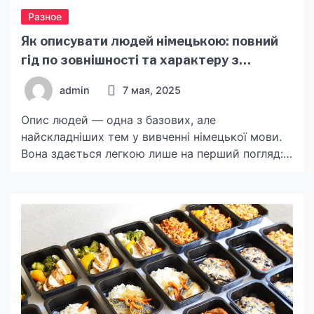
Разное
Як описувати людей німецькою: повний
гід по зовнішності та характеру з
прикладами і фразами
admin
7 мая, 2025
Опис людей — одна з базових, але
найскладніших тем у вивченні німецької мови.
Вона здається легкою лише на перший погляд:
високий, добрий, блондин… Але коли потрібно
говорити — з’являється паніка: «А як сказати
“товариський, але трохи впертий”?» або «Як
граматично правильно поєднати
прикметники?». Саме тому на курсах німецької
мови безкоштовно виділяють цій темі окрему
увагу — від […]