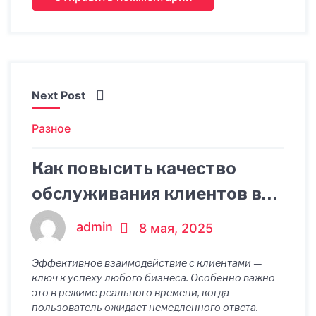
Next Post
Разное
Как повысить качество
обслуживания клиентов в
режиме реального времени
admin
8 мая, 2025
Эффективное взаимодействие с клиентами —
ключ к успеху любого бизнеса. Особенно важно
это в режиме реального времени, когда
пользователь ожидает немедленного ответа.