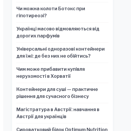
обязательно для стратегических
Чи можна колоти Ботокс при
решений
гіпотиреозі?
Українці масово відмовляються від
дорогих парфумів
Універсальні одноразові контейнери
для їжі: де без них не обійтись?
Чим може прибавити купівля
нерухомості в Хорватії
Контейнери для суші — практичне
рішення для сучасного бізнесу
Магістратура в Австрії: навчання в
Австрії для українців
Сироватковий білок Optimum Nutrition