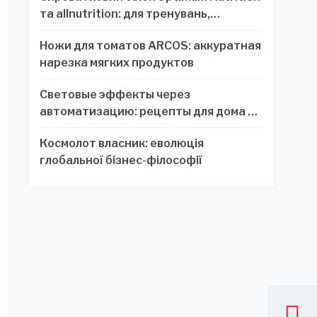
та allnutrition: для тренувань,
відновлення та зручності
Ножи для томатов ARCOS: аккуратная
нарезка мягких продуктов
Световые эффекты через
автоматизацию: рецепты для дома и
офиса
Космолот власник: еволюція
глобальної бізнес-філософії