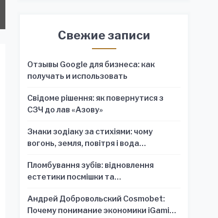
Свежие записи
Отзывы Google для бизнеса: как
получать и использовать
Свідоме рішення: як повернутися з
СЗЧ до лав «Азову»
Знаки зодіаку за стихіями: чому
вогонь, земля, повітря і вода
пояснюють характер краще, ніж один
Пломбування зубів: відновлення
знак
естетики посмішки та
функціональності зубного ряду
Андрей Добровольский Cosmobet:
Почему понимание экономики iGaming