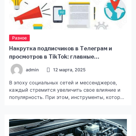
Разное
Накрутка подписчиков в Телеграм и
просмотров в TikTok: главные
преимущества
admin
12 марта, 2025
В эпоху социальных сетей и мессенджеров,
каждый стремится увеличить свое влияние и
популярность. При этом, инструменты, которые
помогают в этом, становятся все более
разнообразными и эффективными. В данной
статье мы подробно рассмотрим, почему
важно обращать внимание на такие сервисы,
как накрутка тг и просмотры тик ток накрутка.