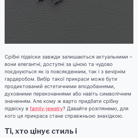
Срібні підвіски завжди залишаються актуальними –
вони елегантні, доступні за ціною та чудово
поєднуються як із повсякденним, так і з вечірнім
гардеробом. Вибір такої прикраси може бути
продиктований естетичними вподобаннями,
духовними переконаннями або навіть символічним
значенням. Але кому ж варто придбати срібну
підвіску в
family-jewelry
? Давайте розглянемо, для
кого ця прикраса стане справжньою знахідкою.
Ті, хто цінує стиль і