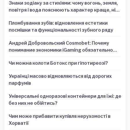
Знаки зодіаку за стихіями: чому вогонь, земля,
повітря і вода пояснюють характер краще, ніж
один знак
Пломбування зубів: відновлення естетики
посмішки та функціональності зубного ряду
Андрей Добровольский Cosmobet: Почему
понимание экономики iGaming обязательно
для стратегических решений
Чи можна колоти Ботокс при гіпотиреозі?
Українці масово відмовляються від дорогих
парфумів
Універсальні одноразові контейнери для їжі: де
без них не обійтись?
Чим може прибавити купівля нерухомості в
Хорватії