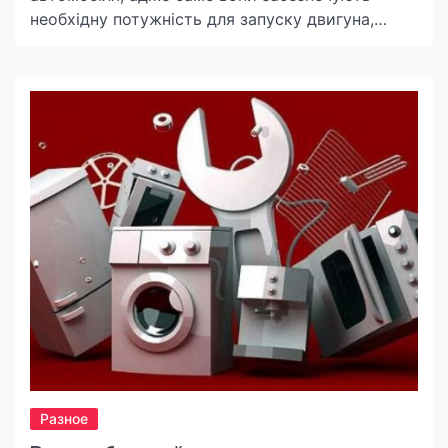
необхідну потужність для запуску двигуна,
роботи електроніки та підтримки інших систем
автомобіля. Правильний вибір акумулятора для
легкового автомобіля безпосередньо впливає
на надійність роботи автомобіля та
довговічність усіх електричних систем. У цій
статті ми розглянемо, які акумулятори для
легкових автомобілів купити, на що звертати
увагу при […]
Разное