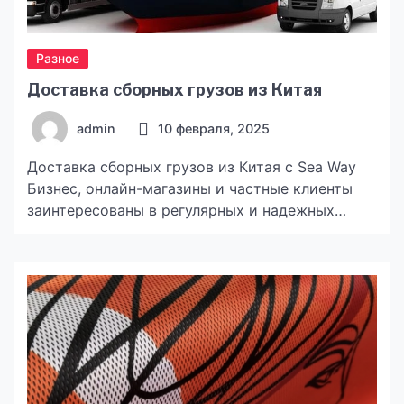
Разное
Доставка сборных грузов из Китая
admin
10 февраля, 2025
Доставка сборных грузов из Китая с Sea Way
Бизнес, онлайн-магазины и частные клиенты
заинтересованы в регулярных и надежных
перевозках сборных грузов из Китая в Украину.
Sea Way — ваш надежный логистический
партнер, предлагающий комплексные решения
по доставке товаров под ключ. Мы
разрабатываем оптимальные маршруты,
минимизируем расходы и сопровождаем ваш
груз на всех этапах — от […]