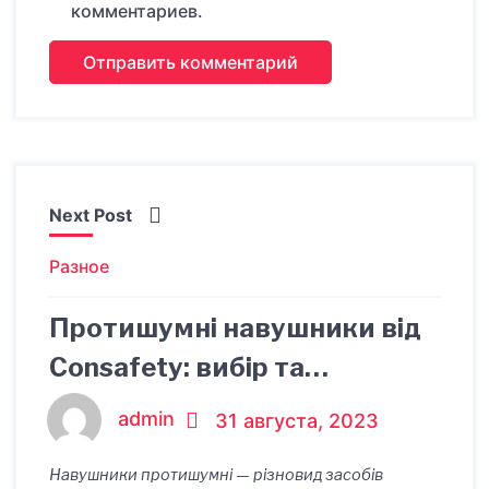
комментариев.
Next Post
Разное
Протишумні навушники від
Consafety: вибір та
практичне застосування
admin
31 августа, 2023
Навушники протишумні — різновид засобів