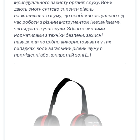
індивідуального захисту органів слуху. Вони
дають змогу суттєво знизити рівень
навколишнього шуму, що особливо актуально під
час роботи з різним інструментом і механізмами,
які видають гучні звуки. Згідно з чинними
нормативами з техніки безпеки, захисні
навушники потрібно використовувати у тих
випадках, коли загальний рівень шуму в
приміщенні або конкретній зоні […]