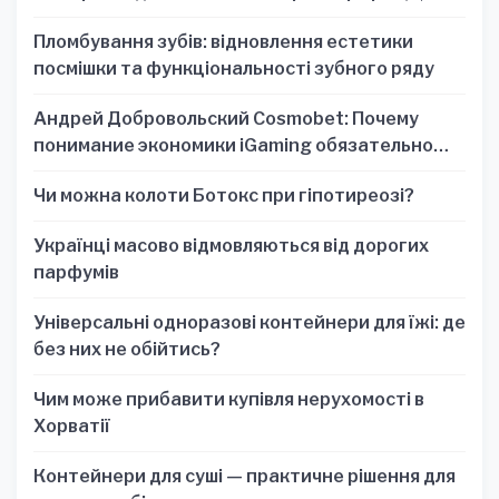
один знак
Пломбування зубів: відновлення естетики
посмішки та функціональності зубного ряду
Андрей Добровольский Cosmobet: Почему
понимание экономики iGaming обязательно
для стратегических решений
Чи можна колоти Ботокс при гіпотиреозі?
Українці масово відмовляються від дорогих
парфумів
Універсальні одноразові контейнери для їжі: де
без них не обійтись?
Чим може прибавити купівля нерухомості в
Хорватії
Контейнери для суші — практичне рішення для