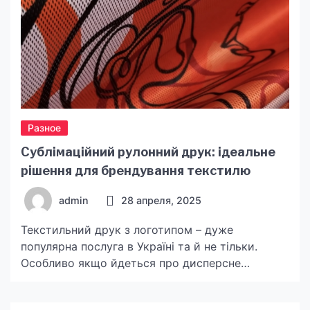
Разное
Сублімаційний рулонний друк: ідеальне
рішення для брендування текстилю
admin
28 апреля, 2025
Текстильний друк з логотипом – дуже
популярна послуга в Україні та й не тільки.
Особливо якщо йдеться про дисперсне
нанесення зображення. Сублімація на тканинах
широко використовується в різних сферах.