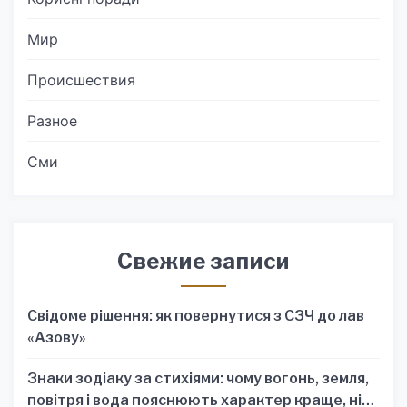
Мир
Происшествия
Разное
Сми
Свежие записи
Свідоме рішення: як повернутися з СЗЧ до лав
«Азову»
Знаки зодіаку за стихіями: чому вогонь, земля,
повітря і вода пояснюють характер краще, ніж