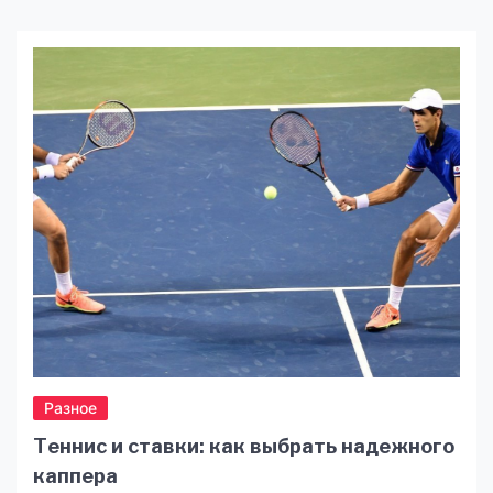
открывают новые горизонты для бизнеса. В
этом контексте услуги SMM от
квалифицированной компании
https://digitalart.ua/ru/services-ru/smm/ играют
ключевую роль. Но что именно они приносят
вашему бизнесу? Давайте разберемся.
Экспертный подход и профессионализм Когда
вы нанимаете […]
Разное
Теннис и ставки: как выбрать надежного
каппера