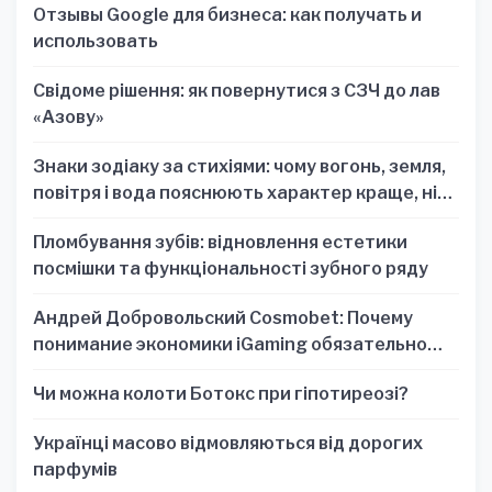
Отзывы Google для бизнеса: как получать и
использовать
Свідоме рішення: як повернутися з СЗЧ до лав
«Азову»
Знаки зодіаку за стихіями: чому вогонь, земля,
повітря і вода пояснюють характер краще, ніж
один знак
Пломбування зубів: відновлення естетики
посмішки та функціональності зубного ряду
Андрей Добровольский Cosmobet: Почему
понимание экономики iGaming обязательно
для стратегических решений
Чи можна колоти Ботокс при гіпотиреозі?
Українці масово відмовляються від дорогих
парфумів