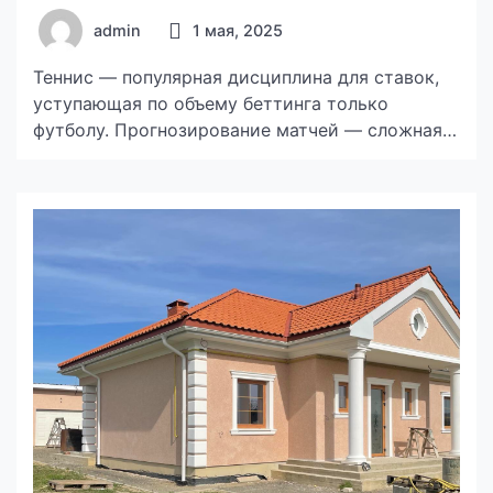
admin
1 мая, 2025
Теннис — популярная дисциплина для ставок,
уступающая по объему беттинга только
футболу. Прогнозирование матчей — сложная
задача, требующая глубокого анализа многих
факторов. Поэтому игроки обращаются к
профессиональным капперам — специалистам,
которые занимаются теннисными прогнозами.
В статье разберем, как выбрать надежного
аналитика и избежать мошенников, на что
обращать внимание при использовании
прогнозов. Кто такие капперы на […]