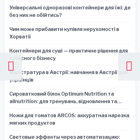
Універсальні одноразові контейнери для їжі: де
без них не обійтись?
Чим може прибавити купівля нерухомості в
Хорватії
Контейнери для суші — практичне рішення для
сучасного бізнесу
Магістратура в Австрії: навчання в Австрії для
українців
Сироватковий білок Optimum Nutrition та
allnutrition: для тренувань, відновлення та
зручності
Ножи для томатов ARCOS: аккуратная нарезка
мягких продуктов
Световые эффекты через автоматизацию: