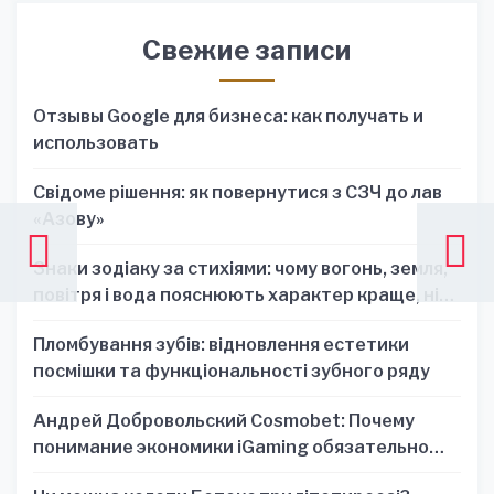
Свежие записи
Отзывы Google для бизнеса: как получать и
использовать
Свідоме рішення: як повернутися з СЗЧ до лав
«Азову»
Знаки зодіаку за стихіями: чому вогонь, земля,
повітря і вода пояснюють характер краще, ніж
один знак
Пломбування зубів: відновлення естетики
посмішки та функціональності зубного ряду
Андрей Добровольский Cosmobet: Почему
понимание экономики iGaming обязательно
для стратегических решений