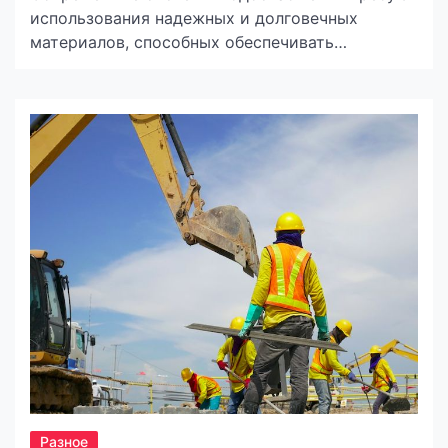
использования надежных и долговечных
материалов, способных обеспечивать
бесперебойную подачу воды в жилые и
коммерческие здания. В материалах
от сервиса Хелпо мы рассмотрим основные
виды труб, которые используются в
современных системах водоснабжения, и их
особенности. 1. Металлические трубы
Металлические трубы продолжают оставаться
популярными благодаря своей прочности и
долговечности. Основные виды металлических
труб включают: 2. Пластиковые […]
Разное