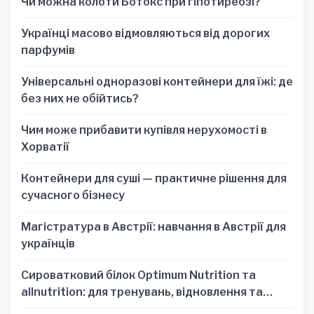
Чи можна колоти Ботокс при гіпотиреозі?
Українці масово відмовляються від дорогих
парфумів
Універсальні одноразові контейнери для їжі: де
без них не обійтись?
Чим може прибавити купівля нерухомості в
Хорватії
Контейнери для суші — практичне рішення для
сучасного бізнесу
Магістратура в Австрії: навчання в Австрії для
українців
Сироватковий білок Optimum Nutrition та
allnutrition: для тренувань, відновлення та
зручності