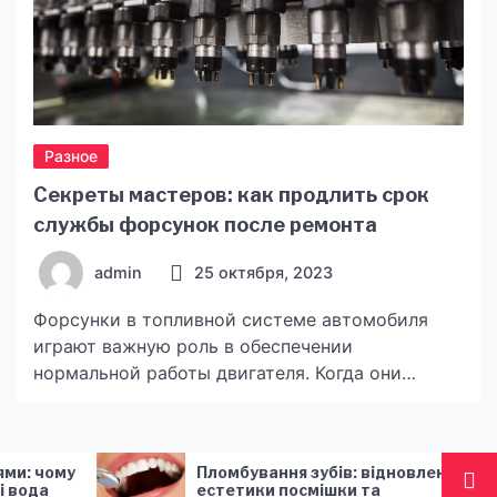
Разное
Секреты мастеров: как продлить срок
службы форсунок после ремонта
admin
25 октября, 2023
Форсунки в топливной системе автомобиля
играют важную роль в обеспечении
нормальной работы двигателя. Когда они
находятся в идеальном состоянии, двигатель
работает эффективно, а расход топлива
минимален. Однако со временем форсунки
Пломбування зубів: відновлення
Андрей Добр
могут подвергаться износу и загрязнению, что
естетики посмішки та
Cosmobet: П