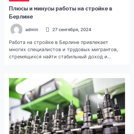
Плюсы и минусы работы на стройке в
Берлине
admin
27 сентября, 2024
Работа на стройке в Берлине привлекает
многих специалистов и трудовых мигрантов,
стремящихся найти стабильный доход и
возможности для карьерного роста. Берлин,
как столица Германии, известен своими
масштабными строительными проектами и
высоким спросом на рабочую силу в
строительной отрасли. Однако, как и в любом
виде занятости, работа на стройке в Берлине
имеет свои плюсы и минусы. 1. […]