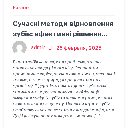
Разное
Сучасні методи відновлення
зубів: ефективні рішення
для здорової посмішки
admin
25 февраля, 2025
Втрата зубів — поширена проблема, з якою
стикаються люди різного віку. Основними
причинами є карієс, захворювання ясен, механічні
травми, а також природні процеси старіння
організму. Відсутність навіть одного зуба може
спричинити порушення жувальної функції,
зміщення сусідніх зубів та нерівномірний розподіл
навантаження на щелепу. Наслідки втрати зубів
не обмежуються лише естетичним дискомфортом.
Дефіцит жувальних поверхонь впливає […]