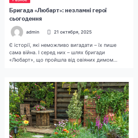
Бригада «Любарт»: незламні герої
сьогодення
admin
21 октября, 2025
Є історії, які неможливо вигадати – їх пише
сама війна. І серед них – шлях бригади
«Любарт», що пройшла від овіяних димом
позицій Донбасу до розпечених степів Півдня.
Це історія воїнів, які не відступили та
продовжили боротьбу. Про тих, хто зробив
вибір – стояти до кінця. Кожна сторінка цього
шляху написана потом, кров’ю та вірою […]