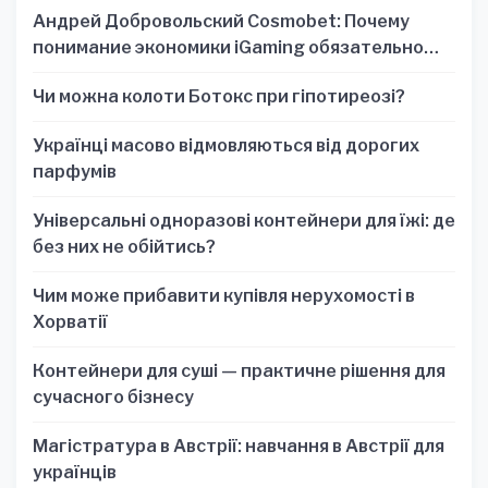
Андрей Добровольский Cosmobet: Почему
понимание экономики iGaming обязательно
для стратегических решений
Чи можна колоти Ботокс при гіпотиреозі?
Українці масово відмовляються від дорогих
парфумів
Універсальні одноразові контейнери для їжі: де
без них не обійтись?
Чим може прибавити купівля нерухомості в
Хорватії
Контейнери для суші — практичне рішення для
сучасного бізнесу
Магістратура в Австрії: навчання в Австрії для
українців