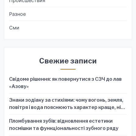
Происшествия
Разное
Сми
Свежие записи
Свідоме рішення: як повернутися з СЗЧ до лав
«Азову»
Знаки зодіаку за стихіями: чому вогонь, земля,
повітря і вода пояснюють характер краще, ніж
один знак
Пломбування зубів: відновлення естетики
посмішки та функціональності зубного ряду