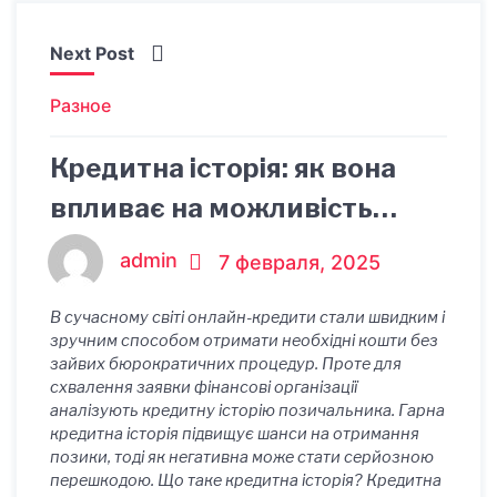
Next Post
Разное
Кредитна історія: як вона
впливає на можливість
отримання онлайн-кредиту
admin
7 февраля, 2025
В сучасному світі онлайн-кредити стали швидким і
зручним способом отримати необхідні кошти без
зайвих бюрократичних процедур. Проте для
схвалення заявки фінансові організації
аналізують кредитну історію позичальника. Гарна
кредитна історія підвищує шанси на отримання
позики, тоді як негативна може стати серйозною
перешкодою. Що таке кредитна історія? Кредитна