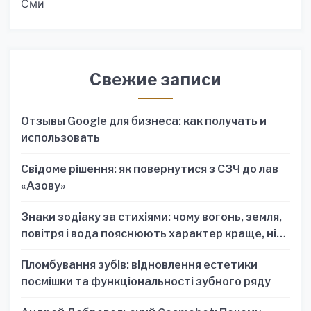
Сми
Свежие записи
Отзывы Google для бизнеса: как получать и
использовать
Свідоме рішення: як повернутися з СЗЧ до лав
«Азову»
Знаки зодіаку за стихіями: чому вогонь, земля,
повітря і вода пояснюють характер краще, ніж
один знак
Пломбування зубів: відновлення естетики
посмішки та функціональності зубного ряду