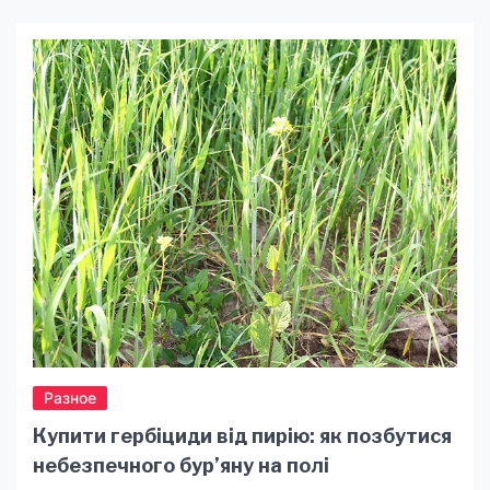
Разное
Купити гербіциди від пирію: як позбутися
небезпечного бур’яну на полі