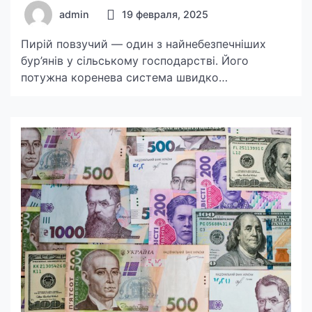
admin
19 февраля, 2025
Пирій повзучий — один з найнебезпечніших
бур’янів у сільському господарстві. Його
потужна коренева система швидко
розростається, витягує вологу та поживні
речовини з ґрунту, загрожуючи врожаю
зернових, овочів та інших культур. Єдиний
спосіб ефективно боротися з цим агресивним
бур’яном — купити гербіциди від пирію,
спеціально розроблені для знищення його
кореневищ. У цій статті ми розповімо, які
гербіциди […]