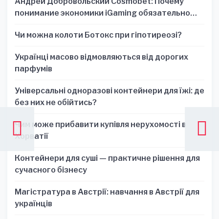
Андрей Добровольский Cosmobet: Почему
понимание экономики iGaming обязательно
для стратегических решений
Чи можна колоти Ботокс при гіпотиреозі?
Українці масово відмовляються від дорогих
парфумів
Універсальні одноразові контейнери для їжі: де
без них не обійтись?
Чим може прибавити купівля нерухомості в
Хорватії
Контейнери для суші — практичне рішення для
сучасного бізнесу
Магістратура в Австрії: навчання в Австрії для
українців