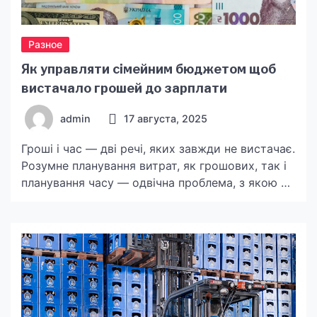
Разное
Як управляти сімейним бюджетом щоб
вистачало грошей до зарплати
admin
17 августа, 2025
Гроші і час — дві речі, яких завжди не вистачає.
Розумне планування витрат, як грошових, так і
планування часу — одвічна проблема, з якою не
всім вдається успішно впоратись. Для
планування часу є ціла наука — тайм
менеджмент. Він навчить грамотно спланувати
час так, щоб вистачило і на роботу, і на
відпочинок, і на улюблене […]