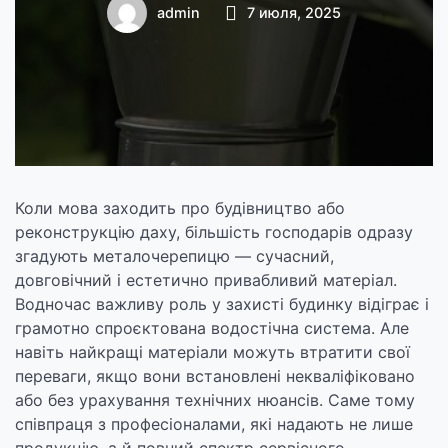
гарантованим
admin
7 июля, 2025
сервісним
обслуговуванням
Коли мова заходить про будівництво або
реконструкцію даху, більшість господарів одразу
згадують металочерепицю — сучасний,
довговічний і естетично привабливий матеріал.
Водночас важливу роль у захисті будинку відіграє і
грамотно спроєктована водостічна система. Але
навіть найкращі матеріали можуть втратити свої
переваги, якщо вони встановлені некваліфіковано
або без урахування технічних нюансів. Саме тому
співпраця з професіоналами, які надають не лише