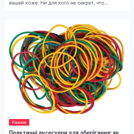
вашей коже. Ни для кого не секрет, что
молочко для лица является отличным выбором
для ухода за лицом, поскольку сочетает в себе
множество преимуществ, которые нельзя
недооценивать. Причины для покупки молочка
для лица Для начала стоит заметить, что
молочко для лица — это […]
Разное
Практичні аксесуари для зберігання: як