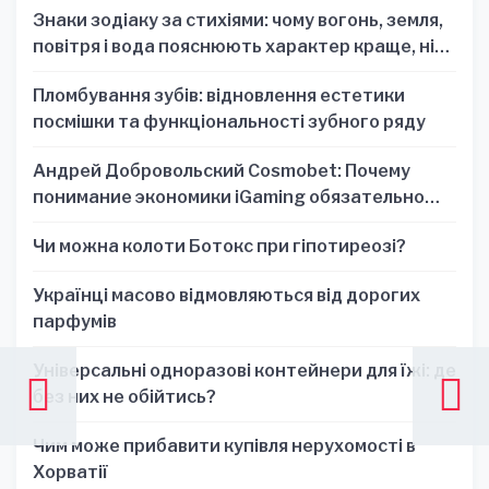
Знаки зодіаку за стихіями: чому вогонь, земля,
повітря і вода пояснюють характер краще, ніж
один знак
Пломбування зубів: відновлення естетики
посмішки та функціональності зубного ряду
Андрей Добровольский Cosmobet: Почему
понимание экономики iGaming обязательно
для стратегических решений
Чи можна колоти Ботокс при гіпотиреозі?
Українці масово відмовляються від дорогих
парфумів
Універсальні одноразові контейнери для їжі: де
без них не обійтись?
Чим може прибавити купівля нерухомості в
Хорватії