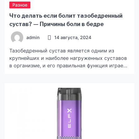
Разное
Что делать если болит тазобедренный
сустав? — Причины боли в бедре
admin
14 августа, 2024
Тазобедренный сустав является одним из
крупнейших и наиболее нагруженных суставов
в организме, и его правильная функция играет
важнейшую роль в поддержании нормальной
активности человека. Когда болит
тазобедренный сустав, обычная жизнь может
стать настоящим испытанием, поскольку боль
может существенно ограничить нашу
способность ходить, стоять, сидеть и даже
поворачиваться в постели. Боль в
тазобедренном суставе может иметь
различные […]