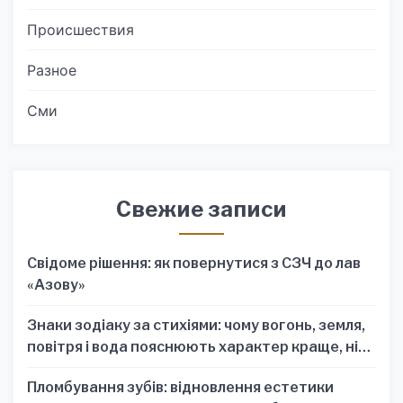
Происшествия
Разное
Сми
Свежие записи
Свідоме рішення: як повернутися з СЗЧ до лав
«Азову»
Знаки зодіаку за стихіями: чому вогонь, земля,
повітря і вода пояснюють характер краще, ніж
один знак
Пломбування зубів: відновлення естетики