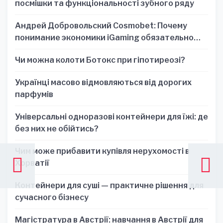
посмішки та функціональності зубного ряду
Андрей Добровольский Cosmobet: Почему
понимание экономики iGaming обязательно
для стратегических решений
Чи можна колоти Ботокс при гіпотиреозі?
Українці масово відмовляються від дорогих
парфумів
Універсальні одноразові контейнери для їжі: де
без них не обійтись?
Чим може прибавити купівля нерухомості в
Хорватії
Контейнери для суші — практичне рішення для
сучасного бізнесу
Магістратура в Австрії: навчання в Австрії для