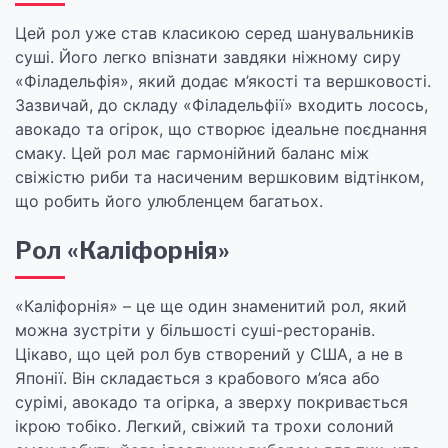
Цей рол уже став класикою серед шанувальників
суші. Його легко впізнати завдяки ніжному сиру
«Філадельфія», який додає м’якості та вершковості.
Зазвичай, до складу «Філадельфії» входить лосось,
авокадо та огірок, що створює ідеальне поєднання
смаку. Цей рол має гармонійний баланс між
свіжістю риби та насиченим вершковим відтінком,
що робить його улюбленцем багатьох.
Рол «Каліфорнія»
«Каліфорнія» – це ще один знаменитий рол, який
можна зустріти у більшості суші-ресторанів.
Цікаво, що цей рол був створений у США, а не в
Японії. Він складається з крабового м’яса або
сурімі, авокадо та огірка, а зверху покривається
ікрою тобіко. Легкий, свіжий та трохи солоний