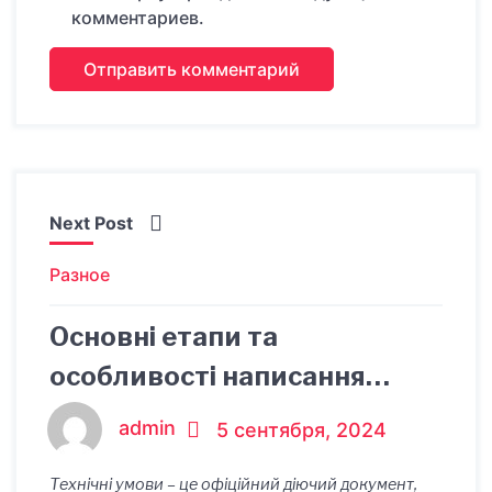
комментариев.
Next Post
Разное
Основні етапи та
особливості написання
проекту технічних умов на
admin
5 сентября, 2024
продукцію
Технічні умови – це офіційний діючий документ,