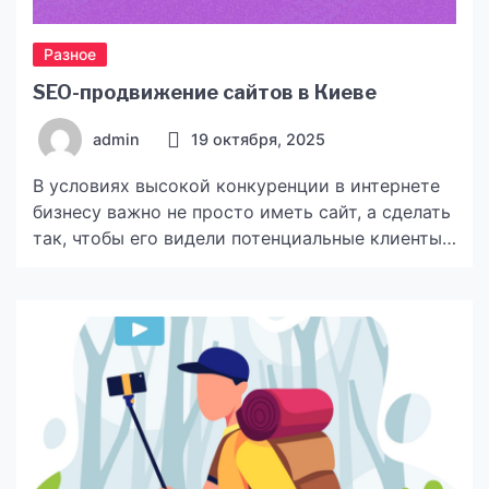
Разное
SEO-продвижение сайтов в Киеве
admin
19 октября, 2025
В условиях высокой конкуренции в интернете
бизнесу важно не просто иметь сайт, а сделать
так, чтобы его видели потенциальные клиенты.
Если вы ищете надёжного партнёра для
раскрутки сайта Киев, команда Effect-M
предлагает профессиональные услуги SEO-
продвижения, ориентированные на стабильный
рост трафика и продаж. Почему именно Effect-
M? Что входит в SEO-продвижение от Effect-M
Продвигайтесь с умом: раскрутка […]