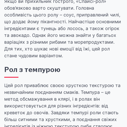
Якщо ви прихильник гострого, «Спайсі-рол»
обов’язково варто скуштувати. Головна
особливість цього ролу – соус, приправлений чилі,
що додає йому пікантності. Найчастіше основними
інгредієнтами є тунець або лосось, а також огірок
та авокадо. Однак його можна знайти у багатьох
варіаціях з різними рибами та морепродуктами.
Для тих, хто шукає нові емоції від їжі, цей рол
стане чудовим варіантом.
Рол з темпурою
Цей рол приваблює своєю хрусткою текстурою та
незвичайним поєднанням смаків. Темпура – це
метод обсмажування в клярі, і в ролах він
використовується для різних інгредієнтів: від
креветок до овочів. Завдяки темпурі роли стають
більш ситними та хрусткими, а поєднання свіжих
інгредієнтів із ніжною текстурою риби створює