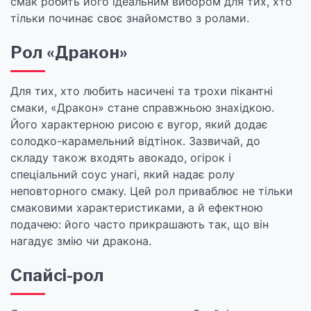
смак робить його ідеальним вибором для тих, хто
тільки починає своє знайомство з ролами.
Рол «Дракон»
Для тих, хто любить насичені та трохи пікантні
смаки, «Дракон» стане справжньою знахідкою.
Його характерною рисою є вугор, який додає
солодко-карамельний відтінок. Зазвичай, до
складу також входять авокадо, огірок і
спеціальний соус унагі, який надає ролу
неповторного смаку. Цей рол приваблює не тільки
смаковими характеристиками, а й ефектною
подачею: його часто прикрашають так, що він
нагадує змію чи дракона.
Спайсі-рол