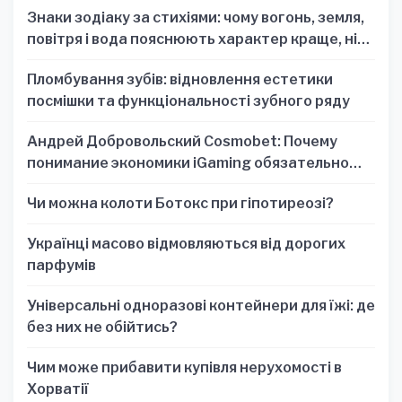
Знаки зодіаку за стихіями: чому вогонь, земля,
повітря і вода пояснюють характер краще, ніж
один знак
Пломбування зубів: відновлення естетики
посмішки та функціональності зубного ряду
Андрей Добровольский Cosmobet: Почему
понимание экономики iGaming обязательно
для стратегических решений
Чи можна колоти Ботокс при гіпотиреозі?
Українці масово відмовляються від дорогих
парфумів
Універсальні одноразові контейнери для їжі: де
без них не обійтись?
Чим може прибавити купівля нерухомості в
Хорватії