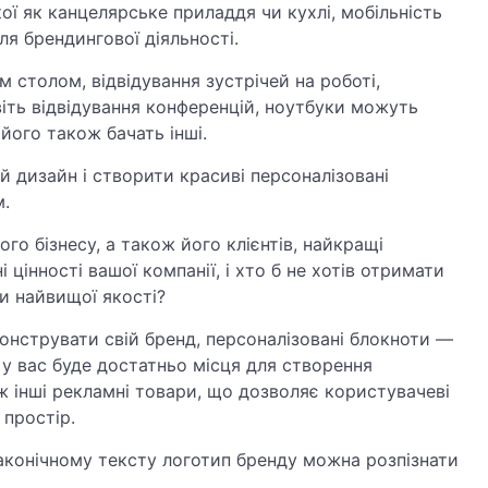
кої як канцелярське приладдя чи кухлі, мобільність
я брендингової діяльності.
м столом, відвідування зустрічей на роботі,
авіть відвідування конференцій, ноутбуки можуть
його також бачать інші.
й дизайн і створити красиві персоналізовані
м.
го бізнесу, а також його клієнтів, найкращі
інності вашої компанії, і хто б не хотів отримати
и найвищої якості?
нструвати свій бренд, персоналізовані блокноти —
 у вас буде достатньо місця для створення
ж інші рекламні товари, що дозволяє користувачеві
 простір.
аконічному тексту логотип бренду можна розпізнати