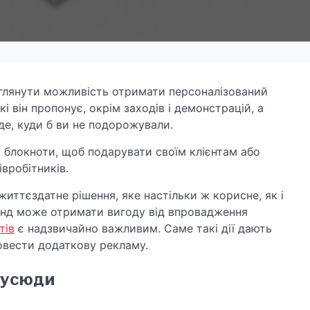
озглянути можливість отримати персоналізований
і він пропонує, окрім заходів і демонстрацій, а
де, куди б ви не подорожували.
 блокноти, щоб подарувати своїм клієнтам або
івробітників.
иттєздатне рішення, яке настільки ж корисне, як і
ренд може отримати вигоду від впровадження
тів
є надзвичайно важливим. Саме такі дії дають
ровести додаткову рекламу.
п усюди