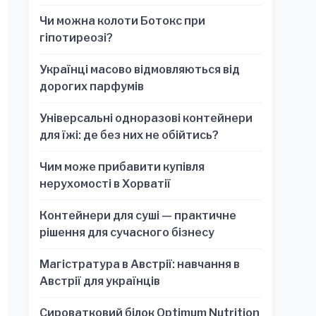
обязательно для стратегических
Чи можна колоти Ботокс при
решений
гіпотиреозі?
Українці масово відмовляються від
дорогих парфумів
Універсальні одноразові контейнери
для їжі: де без них не обійтись?
Чим може прибавити купівля
нерухомості в Хорватії
Контейнери для суші — практичне
рішення для сучасного бізнесу
Магістратура в Австрії: навчання в
Австрії для українців
Сироватковий білок Optimum Nutrition