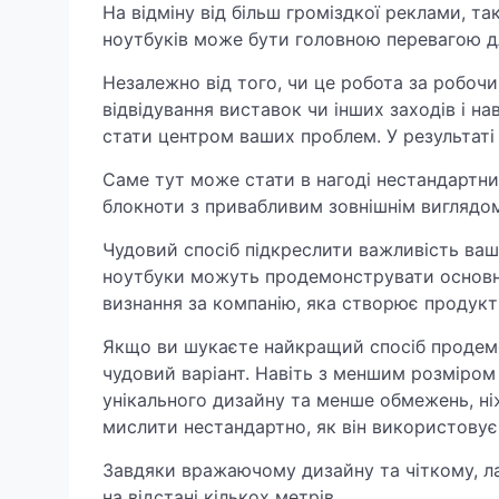
На відміну від більш громіздкої реклами, та
ноутбуків може бути головною перевагою дл
Незалежно від того, чи це робота за робочи
відвідування виставок чи інших заходів і н
стати центром ваших проблем. У результаті 
Саме тут може стати в нагоді нестандартни
блокноти з привабливим зовнішнім виглядо
Чудовий спосіб підкреслити важливість вашо
ноутбуки можуть продемонструвати основні ц
визнання за компанію, яка створює продукт
Якщо ви шукаєте найкращий спосіб продемо
чудовий варіант. Навіть з меншим розміром
унікального дизайну та менше обмежень, ні
мислити нестандартно, як він використовує
Завдяки вражаючому дизайну та чіткому, л
на відстані кількох метрів.