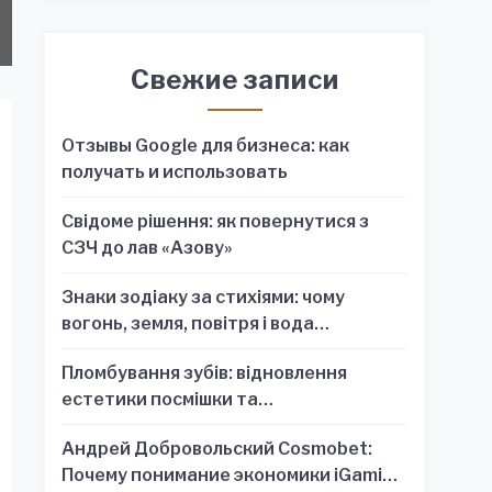
Свежие записи
Отзывы Google для бизнеса: как
получать и использовать
Свідоме рішення: як повернутися з
СЗЧ до лав «Азову»
Знаки зодіаку за стихіями: чому
вогонь, земля, повітря і вода
пояснюють характер краще, ніж один
Пломбування зубів: відновлення
знак
естетики посмішки та
функціональності зубного ряду
Андрей Добровольский Cosmobet:
Почему понимание экономики iGaming