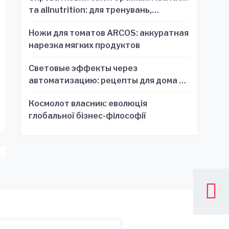
та allnutrition: для тренувань,
відновлення та зручності
Ножи для томатов ARCOS: аккуратная
нарезка мягких продуктов
Световые эффекты через
автоматизацию: рецепты для дома и
офиса
Космолот власник: еволюція
глобальної бізнес-філософії