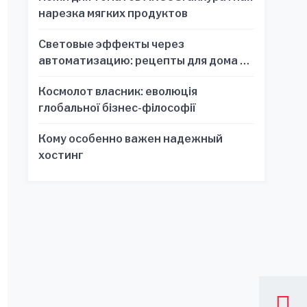
нарезка мягких продуктов
Световые эффекты через
автоматизацию: рецепты для дома и
офиса
Космолот власник: еволюція
глобальної бізнес-філософії
Кому особенно важен надежный
хостинг