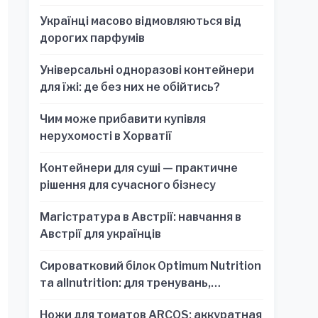
Українці масово відмовляються від
дорогих парфумів
Універсальні одноразові контейнери
для їжі: де без них не обійтись?
Чим може прибавити купівля
нерухомості в Хорватії
Контейнери для суші — практичне
рішення для сучасного бізнесу
Магістратура в Австрії: навчання в
Австрії для українців
Сироватковий білок Optimum Nutrition
та allnutrition: для тренувань,
відновлення та зручності
Ножи для томатов ARCOS: аккуратная