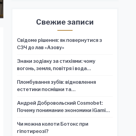
Свежие записи
Свідоме рішення: як повернутися з
СЗЧ до лав «Азову»
Знаки зодіаку за стихіями: чому
вогонь, земля, повітря і вода
пояснюють характер краще, ніж один
Пломбування зубів: відновлення
знак
естетики посмішки та
функціональності зубного ряду
Андрей Добровольский Cosmobet:
Почему понимание экономики iGaming
обязательно для стратегических
Чи можна колоти Ботокс при
решений
гіпотиреозі?