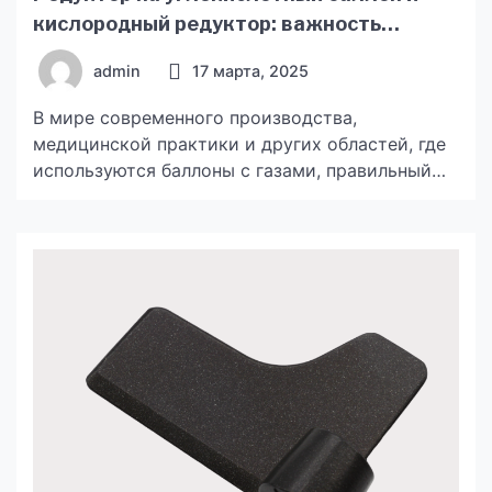
кислородный редуктор: важность
выбора надежного оборудования
admin
17 марта, 2025
В мире современного производства,
медицинской практики и других областей, где
используются баллоны с газами, правильный
выбор редуктора является не только залогом
эффективности, но и безопасности. В
частности, редукторы, предназначенные для
углекислотных и кислородных баллонов,
играют важнейшую роль в управлении
давлением газов и обеспечении стабильной
работы оборудования. Несмотря на свою
относительно простую конструкцию, редуктор
на углекислотный […]