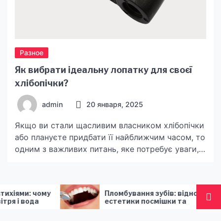
Разное
Як вибрати ідеальну лопатку для своєї
хлібопічки?
admin
20 января, 2025
Якщо ви стали щасливим власником хлібопічки
або плануєте придбати її найближчим часом, то
одним з важливих питань, яке потребує уваги, є
вибір лопатки для замісу тіста. Цей простий на
вигляд елемент може значно вплинути на якість
вашого хліба. Тому перед тим, як зробити вибір,
Пломбування зубів: відновлення
Анд
варто розібратися, на що звертати увагу при
естетики посмішки та
Cos
покупці лопатки на сайті […]
функціональності зубного ряду
эко
обя