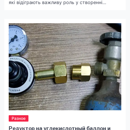
які відіграють важливу роль у створенні
якісного та довговічного одягу. Один з таких
компонентів — це брючна тасьма. Хоча її часто
не видно зовні, вона забезпечує зручність,
естетику та довговічність виробу. І якщо ви
займаєтесь пошиттям одягу або працюєте у
сфері моди, […]
Разное
Редуктор на углекислотный баллон и