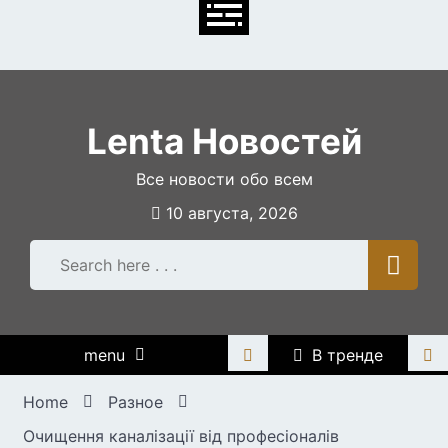
Skip
to
content
Lenta Новостей
Все новости обо всем
10 августа, 2026
menu
В тренде
Home
Разное
Очищення каналізації від професіоналів