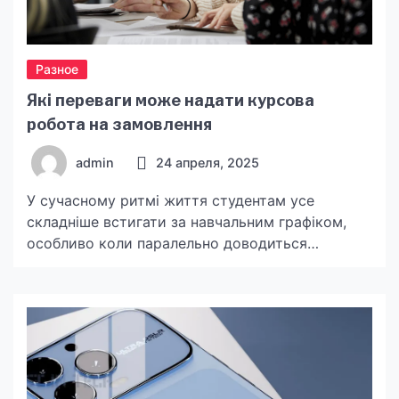
Разное
Які переваги може надати курсова
робота на замовлення
admin
24 апреля, 2025
У сучасному ритмі життя студентам усе
складніше встигати за навчальним графіком,
особливо коли паралельно доводиться
працювати, займатися волонтерством або
опановувати додаткові навички. В таких умовах
курсові роботи нерідко стають додатковим
джерелом стресу. Курсова робота на
замовлення тут може прийти на допомогу. І
хоча ця тема викликає чимало дискусій,
заперечувати її переваги складно. Економія