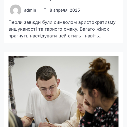
admin
8 апреля, 2025
Перли завжди були символом аристократизму,
вишуканості та гарного смаку. Багато жінок
прагнуть наслідувати цей стиль і навіть
сьогодні можна легко купити золоті сережки з
перлами, щоб відчути себе частиною цієї
елегантної традиції. У різні епохи такі прикраси
носили королеви, акторки та ікони стилю,
створюючи неповторні образи. Перли не
просто доповнювали вбрання, а ставали
частиною особистості жінок, […]