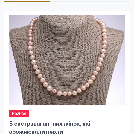
Разное
5 екстравагантних жінок, які
обожнювали перли