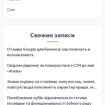
Сми
Свежие записи
Отзывы Google для бизнеса: как получать и
использовать
Свідоме рішення: як повернутися з СЗЧ до лав
«Азову»
Знаки зодіаку за стихіями: чому вогонь, земля,
повітря і вода пояснюють характер краще, ніж
один знак
Пломбування зубів: відновлення естетики
посмішки та функціональності зубного ряду