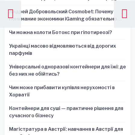
Андрей Добровольский Cosmobet: Почему
понимание экономики iGaming обязательно
для стратегических решений
Чи можна колоти Ботокс при гіпотиреозі?
Українці масово відмовляються від дорогих
парфумів
Універсальні одноразові контейнери для їжі: де
без них не обійтись?
Чим може прибавити купівля нерухомості в
Хорватії
Контейнери для суші — практичне рішення для
сучасного бізнесу
Магістратура в Австрії: навчання в Австрії для