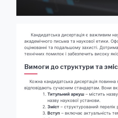
Кандидатська дисертація є важливим наук
академічного письма та наукової етики. Офо
оцінюванні та подальшому захисті. Дотрим
технічних помилок і забезпечить високу які
Вимоги до структури та зміс
Кожна кандидатська дисертація повинна міс
відповідають сучасним стандартам. Вони в
Титульний аркуш
– містить назву
назву наукової установи.
Зміст
– структурований перелік р
Вступ
– включає актуальність тем