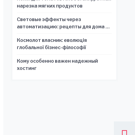
нарезка мягких продуктов
Световые эффекты через
автоматизацию: рецепты для дома и
офиса
Космолот власник: еволюція
глобальної бізнес-філософії
Кому особенно важен надежный
хостинг