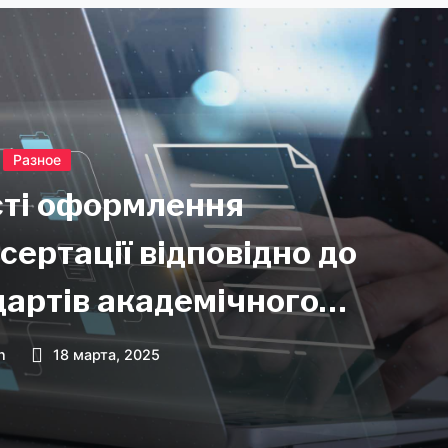
Разное
ті оформлення
сертації відповідно до
дартів академічного
исьма
n
18 марта, 2025