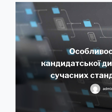
Особливос
кандидатської ди
сучасних стан
п
admi