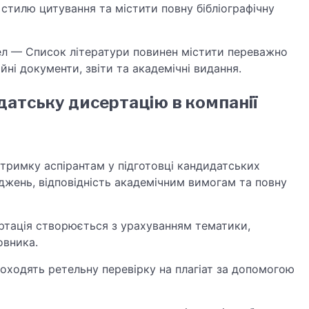
стилю цитування та містити повну бібліографічну
ел — Список літератури повинен містити переважно
ійні документи, звіти та академічні видання.
атську дисертацію в компанії
тримку аспірантам у підготовці кандидатських
іджень, відповідність академічним вимогам та повну
ртація створюється з урахуванням тематики,
овника.
роходять ретельну перевірку на плагіат за допомогою