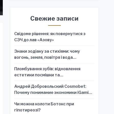
Свежие записи
Свідоме рішення: як повернутися з
СЗЧ до лав «Азову»
Знаки зодіаку за стихіями: чому
вогонь, земля, повітря і вода
пояснюють характер краще, ніж один
Пломбування зубів: відновлення
знак
естетики посмішки та
функціональності зубного ряду
Андрей Добровольский Cosmobet:
Почему понимание экономики iGaming
обязательно для стратегических
Чи можна колоти Ботокс при
решений
гіпотиреозі?