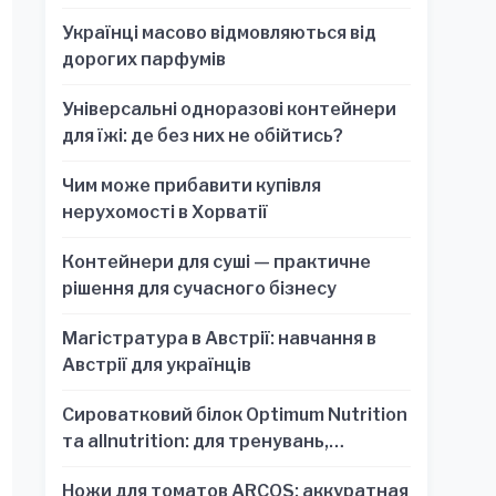
Українці масово відмовляються від
дорогих парфумів
Універсальні одноразові контейнери
для їжі: де без них не обійтись?
Чим може прибавити купівля
нерухомості в Хорватії
Контейнери для суші — практичне
рішення для сучасного бізнесу
Магістратура в Австрії: навчання в
Австрії для українців
Сироватковий білок Optimum Nutrition
та allnutrition: для тренувань,
відновлення та зручності
Ножи для томатов ARCOS: аккуратная