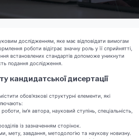
овим дослідженням, яке має відповідати вимогам
рмлення роботи відіграє значну роль у її сприйнятті,
ання встановлених стандартів допоможе уникнути
сть подання дослідження.
ту кандидатської дисертації
тити обов’язкові структурні елементи, які
ключають:
 роботи, ім’я автора, науковий ступінь, спеціальність,
озділів із зазначенням сторінок.
и, мету, завдання, методологію та наукову новизну.