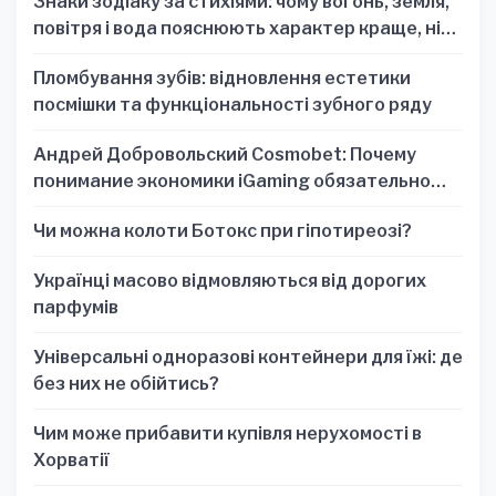
Знаки зодіаку за стихіями: чому вогонь, земля,
повітря і вода пояснюють характер краще, ніж
один знак
Пломбування зубів: відновлення естетики
посмішки та функціональності зубного ряду
Андрей Добровольский Cosmobet: Почему
понимание экономики iGaming обязательно
для стратегических решений
Чи можна колоти Ботокс при гіпотиреозі?
Українці масово відмовляються від дорогих
парфумів
Універсальні одноразові контейнери для їжі: де
без них не обійтись?
Чим може прибавити купівля нерухомості в
Хорватії