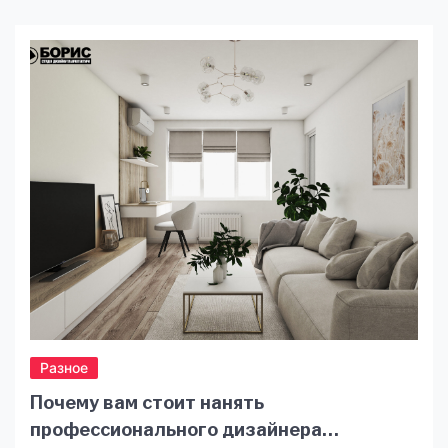
уже давно заняла уверенные позиции на карте
международного предпринимательства
благодаря своему лояльному
налогообложению, динамично развивающейся
инфраструктуре и стабильной экономике. Но
несмотря на всё это, запуск бизнеса здесь
требует тонкого понимания местных реалий,
правовых […]
Разное
Почему вам стоит нанять
профессионального дизайнера