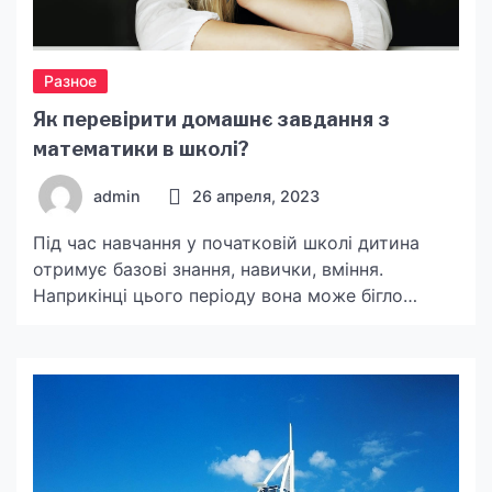
Разное
Як перевірити домашнє завдання з
математики в школі?
admin
26 апреля, 2023
Під час навчання у початковій школі дитина
отримує базові знання, навички, вміння.
Наприкінці цього періоду вона може бігло
читати, писати 2 — 3 мовами, рахувати. У 3-му
класі дитина вже виконує дії з багатозначними
числами: множить, ділить, віднімає, складає їх.
Але іноді такі дії здаються хлопчикові чи
дівчинці складними та кропіткими. Тоді батьки
мають допомогти […]