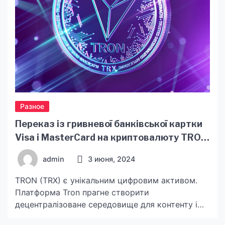
Разное
Переказ із гривневої банківської картки
Visa і MasterCard на криптовалюту TRON
(TRX)
admin
3 июня, 2024
TRON (TRX) є унікальним цифровим активом.
Платформа Tron прагне створити
децентралізоване середовище для контенту і
розваг, звільнившись від централізованих