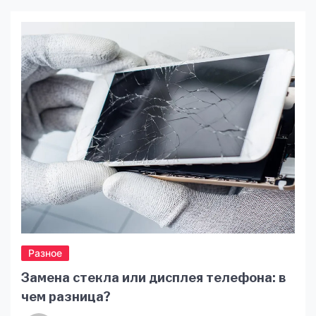
посередників. Серед ключових особливостей
TRON можна виділити високу пропускну
здатність мережі, низькі комісії та
масштабованість, що робить її привабливою
для користувачів. Токен TRX привертає увагу
тим, що зміг швидко досягти високої ринкової
капіталізації. Найпростіше купити
криптовалюту […]
Разное
Замена стекла или дисплея телефона: в
чем разница?