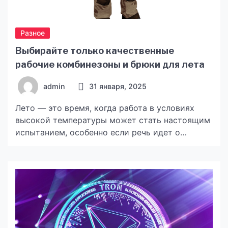
Разное
Выбирайте только качественные
рабочие комбинезоны и брюки для лета
admin
31 января, 2025
Лето — это время, когда работа в условиях
высокой температуры может стать настоящим
испытанием, особенно если речь идет о
физических трудовых процессах. Одежда для
работников в жаркие месяцы должна не только
защищать, но и обеспечивать комфорт, не
ограничивая движений. Выбрать качественный
specnaz.uaкомбинезон летний рабочий — это
не только забота о безопасности, но и о
благополучии […]