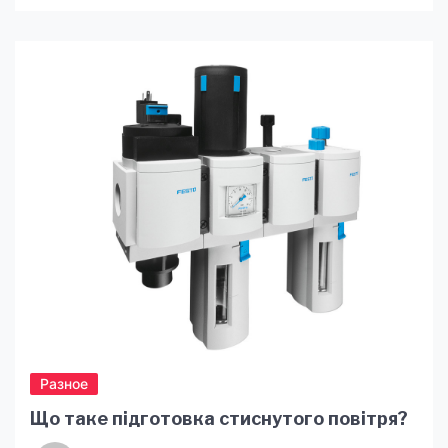
слідкувати за тим, щоб догляд був регулярним.
Підбираючи відповідні засоби потрібно
звернути увагу на те, щоб вся косметика була
відповідна до типу шкіри, а також мала в
своєму складі лише натуральні компоненти та
якісні олії. Також, використовувати серед […]
Разное
Що таке підготовка стиснутого повітря?