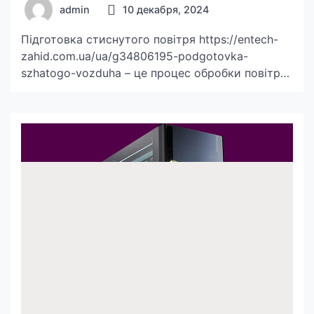
admin
10 декабря, 2024
Підготовка стиснутого повітря https://entech-
zahid.com.ua/ua/g34806195-podgotovka-
szhatogo-vozduha – це процес обробки повітря,
яке використовується у пневматичних
системах, для досягнення необхідної якості.
Цей етап є критично важливим для
забезпечення стабільної роботи обладнання та
уникнення несправностей. Якість повітря
впливає не лише на продуктивність, але й на
довговічність усіх компонентів пневматичних
систем. Чому підготовка стиснутого повітря є
важливою? Повітря, яке подається до
пневматичної […]