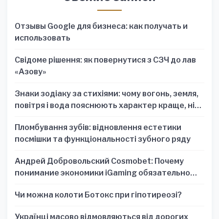
Отзывы Google для бизнеса: как получать и
использовать
Свідоме рішення: як повернутися з СЗЧ до лав
«Азову»
Знаки зодіаку за стихіями: чому вогонь, земля,
повітря і вода пояснюють характер краще, ніж
один знак
Пломбування зубів: відновлення естетики
посмішки та функціональності зубного ряду
Андрей Добровольский Cosmobet: Почему
понимание экономики iGaming обязательно
для стратегических решений
Чи можна колоти Ботокс при гіпотиреозі?
Українці масово відмовляються від дорогих