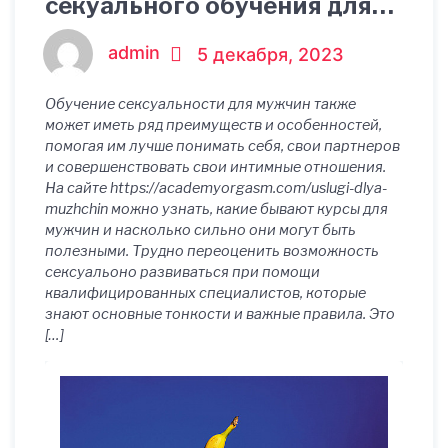
секуального обучения для
мужчин: возможности и
admin
5 декабря, 2023
преимущества
Обучение сексуальности для мужчин также
может иметь ряд преимуществ и особенностей,
помогая им лучше понимать себя, свои партнеров
и совершенствовать свои интимные отношения.
На сайте https://academyorgasm.com/uslugi-dlya-
muzhchin можно узнать, какие бывают курсы для
мужчин и насколько сильно они могут быть
полезными. Трудно переоценить возможность
сексуальоно развиваться при помощи
квалифицированных специалистов, которые
знают основные тонкости и важные правила. Это
[…]