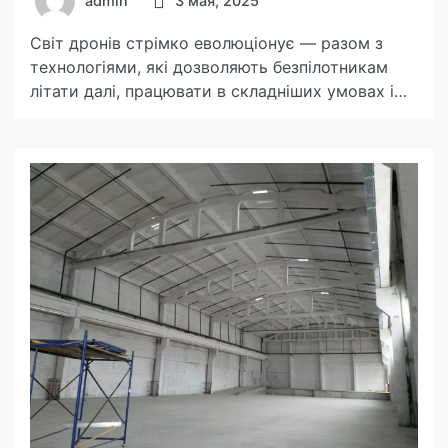
admin
3 мая, 2025
Світ дронів стрімко еволюціонує — разом з
технологіями, які дозволяють безпілотникам
літати далі, працювати в складніших умовах і
залишатися на зв’язку навіть тоді, коли простір
буквально «кишить» перешкодами. В умовах,
де на перший план виходить боротьба за сигнал
— чи то в польових військових умовах, чи в
складному урбаністичному середовищі —
антени-підсилювачі на сайті https://bezpeka-
veritas.com.ua/pidsyliuvachi-syhnalu/ […]